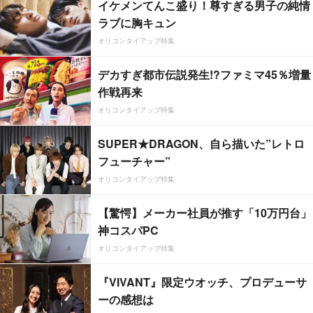
イケメンてんこ盛り！尊すぎる男子の純情
ラブに胸キュン
オリコンタイアップ特集
デカすぎ都市伝説発生!?ファミマ45％増量
作戦再来
オリコンタイアップ特集
SUPER★DRAGON、自ら描いた”レトロ
フューチャー”
オリコンタイアップ特集
【驚愕】メーカー社員が推す「10万円台」
神コスパPC
オリコンタイアップ特集
『VIVANT』限定ウオッチ、プロデューサ
ーの感想は