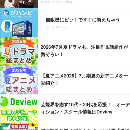
オリコンタイアップ特集
自販機にピッ！ですぐに買えちゃう
（PR）ジハンピ
2026年7月夏ドラマも、注目作＆話題作が
勢ぞろい！
【夏アニメ2026】7月期夏の新アニメを一
挙紹介！
芸能界を志す10代～20代を応援！ オーデ
ィション・スクール情報はDeview