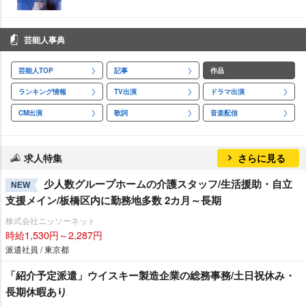
芸能人事典
芸能人TOP
記事
作品
ランキング情報
TV出演
ドラマ出演
CM出演
歌詞
音楽配信
求人特集
さらに見る
少人数グループホームの介護スタッフ/生活援助・自立
NEW
支援メイン/板橋区内に勤務地多数 2カ月～長期
株式会社ニッソーネット
時給1,530円～2,287円
派遣社員 / 東京都
「紹介予定派遣」ウイスキー製造企業の総務事務/土日祝休み・
長期休暇あり