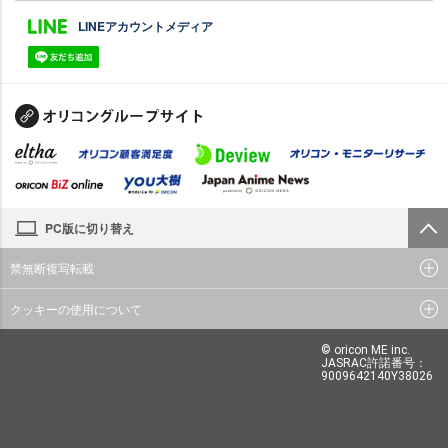
LINEアカウントメディア
PC版に切り替え
禁無断複写転載
クッキーの使用について
© oricon ME inc.
JASRAC許諾番号：
9009642140Y38026