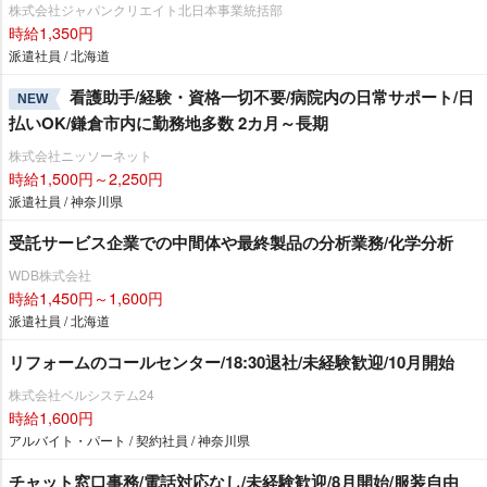
株式会社ジャパンクリエイト北日本事業統括部
時給1,350円
派遣社員 / 北海道
看護助手/経験・資格一切不要/病院内の日常サポート/日
NEW
払いOK/鎌倉市内に勤務地多数 2カ月～長期
株式会社ニッソーネット
時給1,500円～2,250円
派遣社員 / 神奈川県
受託サービス企業での中間体や最終製品の分析業務/化学分析
WDB株式会社
時給1,450円～1,600円
派遣社員 / 北海道
リフォームのコールセンター/18:30退社/未経験歓迎/10月開始
株式会社ベルシステム24
時給1,600円
アルバイト・パート / 契約社員 / 神奈川県
チャット窓口事務/電話対応なし/未経験歓迎/8月開始/服装自由