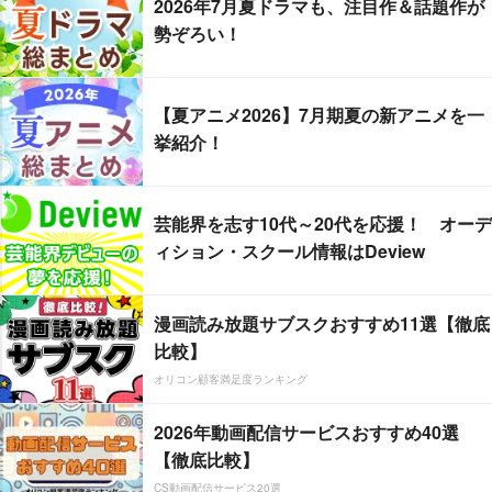
2026年7月夏ドラマも、注目作＆話題作が
勢ぞろい！
【夏アニメ2026】7月期夏の新アニメを一
挙紹介！
芸能界を志す10代～20代を応援！ オーデ
ィション・スクール情報はDeview
漫画読み放題サブスクおすすめ11選【徹底
比較】
オリコン顧客満足度ランキング
2026年動画配信サービスおすすめ40選
【徹底比較】
CS動画配信サービス20選