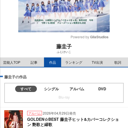
Powered by 
GliaStudios
藤圭子
M
ふじけいこ
u
t
芸能人TOP
記事
作品
ランキング
TV出演
歌詞
e
藤圭子の作品
すべて
シングル
アルバム
DVD
Blu-ray
2026年04月29日発売
アルバム
GOLDEN☆BEST 藤圭子ヒット&カバーコレクショ
ン 艶歌と縁歌