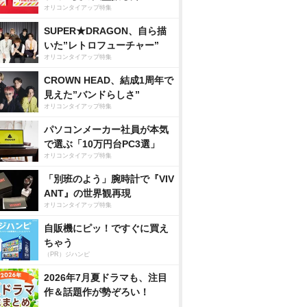
オリコンタイアップ特集
SUPER★DRAGON、自ら描
いた”レトロフューチャー”
オリコンタイアップ特集
CROWN HEAD、結成1周年で
見えた”バンドらしさ”
オリコンタイアップ特集
パソコンメーカー社員が本気
で選ぶ「10万円台PC3選」
オリコンタイアップ特集
「別班のよう」腕時計で『VIV
ANT』の世界観再現
オリコンタイアップ特集
自販機にピッ！ですぐに買え
ちゃう
（PR）ジハンピ
2026年7月夏ドラマも、注目
作＆話題作が勢ぞろい！