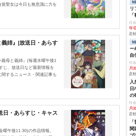
N
自覚聖女は今日も無意識に力を
リ
「
い
社会
年収
正社
義姉』|放送日・あらす
N
ー
自
ない義母と義姉』(毎週水曜午後1
年
社会
らすじ、放送日など最新情報を
月給
正社
に関するニュース・関連記事も
入
日
の
社会
月給
送日・あらすじ・キャス
正社
「
関
曜午後11:30)の作品情報。
プ