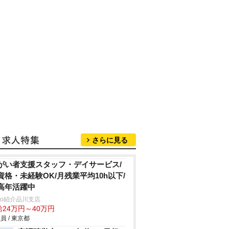
さらに見る
がい者支援スタッフ・デイサービス/
資格・未経験OK/月残業平均10h以下/
高年活躍中
trio紹介品川支店
給24万円～40万円
員 / 東京都