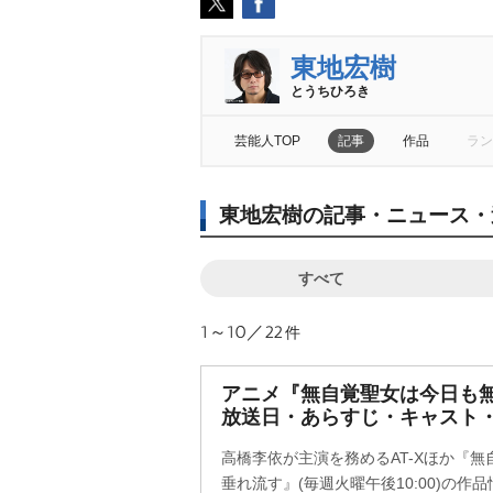
東地宏樹
とうちひろき
芸能人TOP
記事
作品
ラン
東地宏樹の記事・ニュース・
すべて
1～10／22
件
アニメ『無自覚聖女は今日も無
放送日・あらすじ・キャスト
高橋李依が主演を務めるAT-Xほか『
垂れ流す』(毎週火曜午後10:00)の