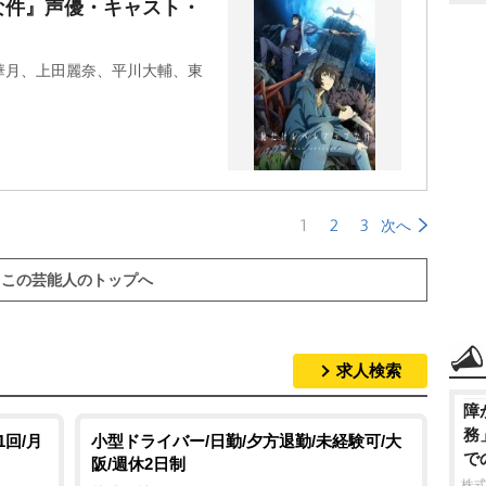
な件』声優・キャスト・
華月、上田麗奈、平川大輔、東
1
2
3
次へ
この芸能人のトップへ
求人検索
障
務
回/月
小型ドライバー/日勤/夕方退勤/未経験可/大
で
阪/週休2日制
株式