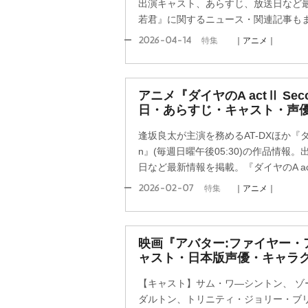
出演キャスト、あらすじ、放送日など
若君』に関するニュース・関連記事も
2026-04-14
特集
｜アニメ｜
アニメ『ダイヤのA actⅡ Seco
日・あらすじ・キャスト・声
逢坂良太が主演を務めるAT-DXほか『ダイヤの
n』(毎週日曜午後05:30)の作品情報
日など最新情報を掲載。『ダイヤのA actⅡ 
2026-02-07
特集
｜アニメ｜
映画『アバター:ファイヤー・
ャスト・日本版声優・キャラク
【キャスト】サム・ワ―シントン、 ゾ
ダルトン、トリニティ・ジョリー・ブリ