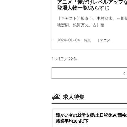
アニメ『俺だけレベルアップ
登場人物一覧/あらすじ
【キャスト】坂泰斗、中村源太、三川
地宏樹、銀河万丈、古川慎
2024-01-04
特集
｜アニメ｜
1～10／22
件
求人特集
障がい者の就労支援/土日祝休み/面接1
残業平均10h以下