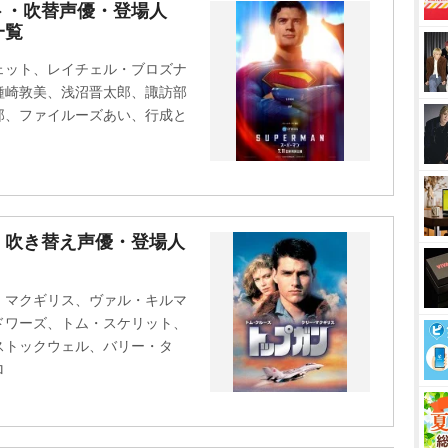
M
ト・吹替声優・登場人
一覧
u
t
ェット、レイチェル・ブロズナ
e
種崎敦美、浅沼晋太郎、諏訪部
郎、ファイルーズあい、行成と
・吹き替え声優・登場人
・マクギリス、ヴァル・キルマ
ドワーズ、トム・スケリット、
ストックウェル、バリー・タ
ロ