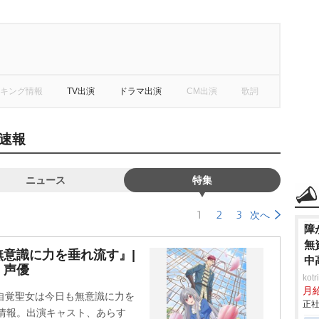
キング情報
TV出演
ドラマ出演
CM出演
歌詞
速報
ニュース
特集
1
2
3
次へ
障
無
意識に力を垂れ流す』|
中
・声優
ko
月
無自覚聖女は今日も無意識に力を
正社
作品情報。出演キャスト、あらす