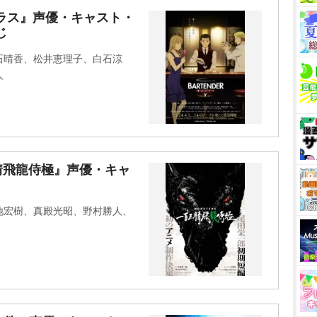
ラス』声優・キャスト・
じ
石晴香、松井恵理子、白石涼
人
三情飛龍侍極』声優・キャ
地宏樹、真殿光昭、野村勝人、