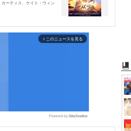
・カーティス、ケイト・ウィン
このニュースを見る
arrow_forward_ios
Powered by 
GliaStudios