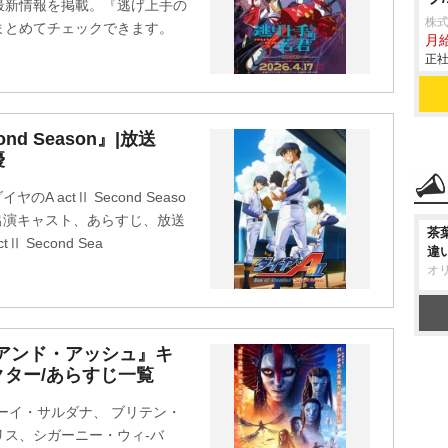
最新情報を掲載。『逃げ上手の
株式
まとめてチェックできます。
月
正社
nd Season』|放送
優
A actⅡ Second Seaso
。出演キャスト、あらすじ、放送
茶
Second Sea
違
オ
アンド・アッシュ』キ
ター/あらすじ一覧
ーイ・サルダナ、 ブリテン・
ス、シガーニー・ウィ-バ