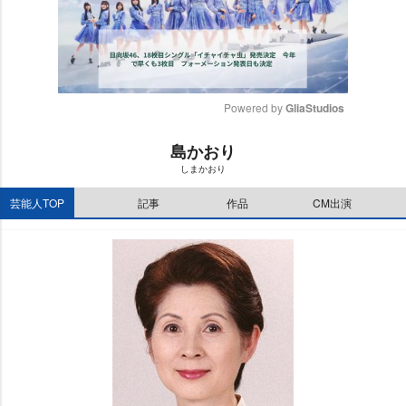
Powered by 
GliaStudios
M
島かおり
u
しまかおり
t
e
芸能人TOP
記事
作品
CM出演