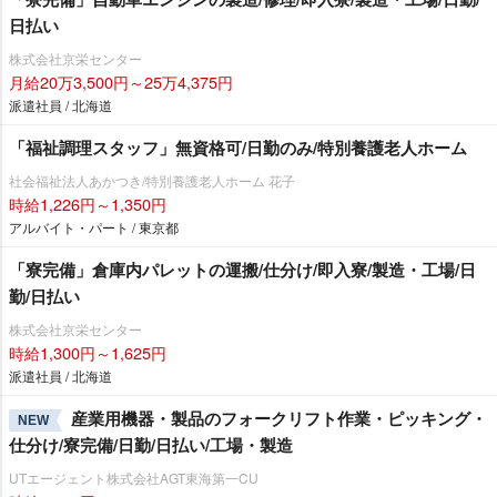
日払い
株式会社京栄センター
月給20万3,500円～25万4,375円
派遣社員 / 北海道
「福祉調理スタッフ」無資格可/日勤のみ/特別養護老人ホーム
社会福祉法人あかつき/特別養護老人ホーム 花子
時給1,226円～1,350円
アルバイト・パート / 東京都
「寮完備」倉庫内パレットの運搬/仕分け/即入寮/製造・工場/日
勤/日払い
株式会社京栄センター
時給1,300円～1,625円
派遣社員 / 北海道
産業用機器・製品のフォークリフト作業・ピッキング・
NEW
仕分け/寮完備/日勤/日払い/工場・製造
UTエージェント株式会社AGT東海第一CU