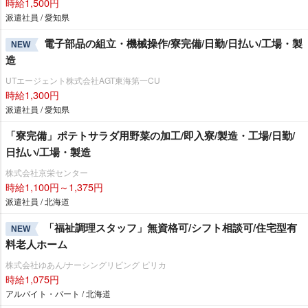
時給1,500円
派遣社員 / 愛知県
電子部品の組立・機械操作/寮完備/日勤/日払い/工場・製
NEW
造
UTエージェント株式会社AGT東海第一CU
時給1,300円
派遣社員 / 愛知県
「寮完備」ポテトサラダ用野菜の加工/即入寮/製造・工場/日勤/
日払い/工場・製造
株式会社京栄センター
時給1,100円～1,375円
派遣社員 / 北海道
「福祉調理スタッフ」無資格可/シフト相談可/住宅型有
NEW
料老人ホーム
株式会社ゆあん/ナーシングリビング ピリカ
時給1,075円
アルバイト・パート / 北海道