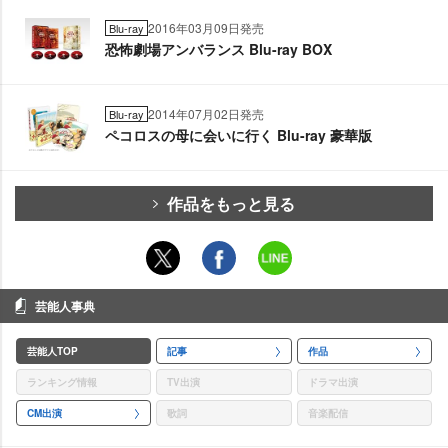
2016年03月09日発売
Blu-ray
恐怖劇場アンバランス Blu-ray BOX
2014年07月02日発売
Blu-ray
ペコロスの母に会いに行く Blu-ray 豪華版
作品をもっと見る
芸能人事典
芸能人TOP
記事
作品
ランキング情報
TV出演
ドラマ出演
CM出演
歌詞
音楽配信