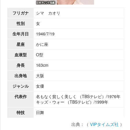
フリガナ
シマ カオリ
性別
女
生年月日
1946/7/19
星座
かに座
血液型
O型
身長
163cm
出身地
大阪
ジャンル
女優
代表作
名もなく貧しく美しく （TBSテレビ）/1976年
キッズ・ウォー （TBSテレビ）/1999年
特技
日舞
出典：（
VIPタイムズ社
）