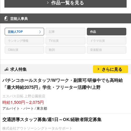
作品一覧を見る
芸能人事典
芸能人TOP
記事
作品
ランキング情報
TV出演
ドラマ出演
CM出演
歌詞
音楽配信
求人特集
さらに見る
パチンコホールスタッフ/Wワーク・副業可/研修中でも高時給
「最大時給2075円」学生・フリーター活躍中/上野
エスパス日拓 上野公園前店
時給1,500円～2,075円
アルバイト・パート / 東京都
交通誘導スタッフ募集/週1日～OK/経験者限定募集
株式会社アウトソーシングトータルサポート