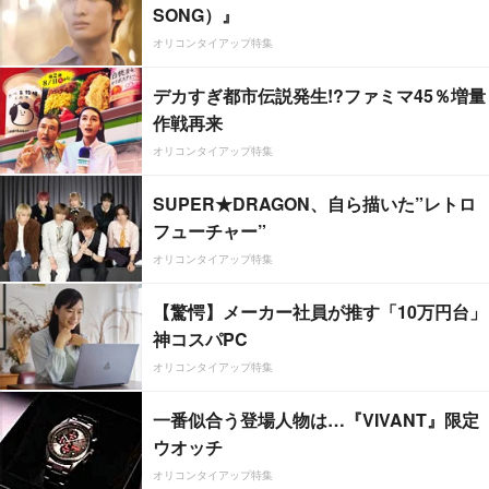
SONG）』
オリコンタイアップ特集
デカすぎ都市伝説発生!?ファミマ45％増量
作戦再来
オリコンタイアップ特集
SUPER★DRAGON、自ら描いた”レトロ
フューチャー”
オリコンタイアップ特集
【驚愕】メーカー社員が推す「10万円台」
神コスパPC
オリコンタイアップ特集
一番似合う登場人物は…『VIVANT』限定
ウオッチ
オリコンタイアップ特集