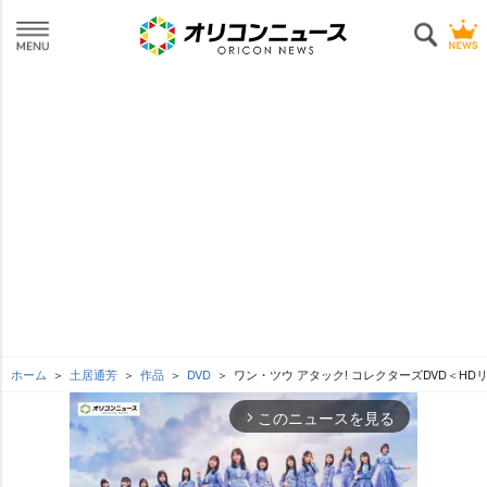
ホーム
土居通芳
作品
DVD
ワン・ツウ アタック! コレクターズDVD＜H
このニュースを見る
arrow_forward_ios