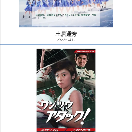
土居通芳
どいみちよし
M
u
t
e