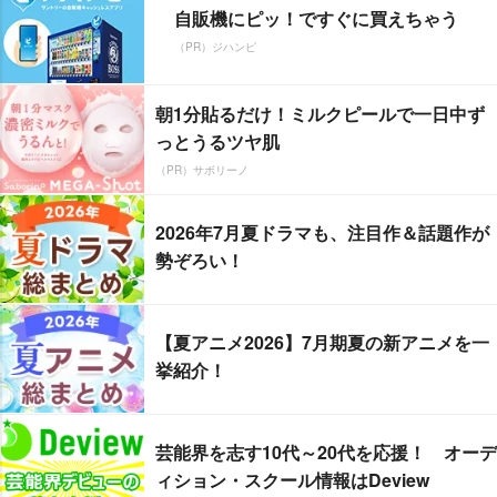
自販機にピッ！ですぐに買えちゃう
（PR）ジハンピ
朝1分貼るだけ！ミルクピールで一日中ず
っとうるツヤ肌
（PR）サボリーノ
2026年7月夏ドラマも、注目作＆話題作が
勢ぞろい！
【夏アニメ2026】7月期夏の新アニメを一
挙紹介！
芸能界を志す10代～20代を応援！ オーデ
ィション・スクール情報はDeview