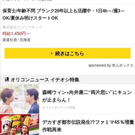
保育士/年齢不問 ブランク20年以上も活躍中・1日4h～/週3～
OK/夏休み明けスタートOK
株式会社ニッソーネット
時給1,450円～
派遣社員 / 北海道
続きはこちら
sponsored by 求人ボックス
オリコンニュース イチオシ特集
森崎ウィン×向井康二“両片思い”にキュン
が止まらん！
オリコンタイアップ特集
デカすぎ都市伝説発生!?ファミマ45％増量
作戦再来