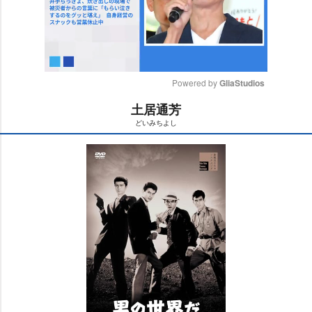
Powered by 
GliaStudios
土居通芳
M
どいみちよし
u
t
e