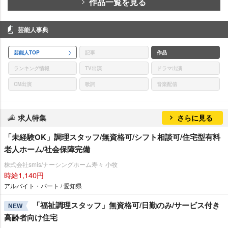
作品一覧を見る
芸能人事典
芸能人TOP
記事
作品
ランキング情報
TV出演
ドラマ出演
CM出演
歌詞
音楽配信
求人特集
さらに見る
「未経験OK」調理スタッフ/無資格可/シフト相談可/住宅型有料
老人ホーム/社会保障完備
株式会社smis/ナーシングホーム寿々 小牧
時給1,140円
アルバイト・パート / 愛知県
「福祉調理スタッフ」無資格可/日勤のみ/サービス付き
NEW
高齢者向け住宅