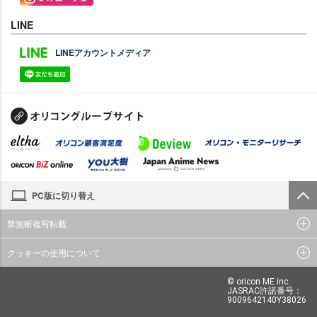
LINE
LINEアカウントメディア
PC版に切り替え
禁無断複写転載
クッキーの使用について
© oricon ME inc.
JASRAC許諾番号：
9009642140Y38026