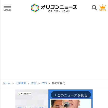
ホーム
土居通芳
作品
DVD
男の世界だ
このニュースを見る
arrow_forward_ios