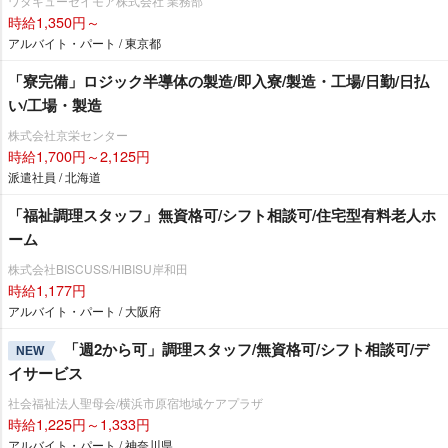
ワタキューセイモア株式会社 業務部
時給1,350円～
アルバイト・パート / 東京都
「寮完備」ロジック半導体の製造/即入寮/製造・工場/日勤/日払
い/工場・製造
株式会社京栄センター
時給1,700円～2,125円
派遣社員 / 北海道
「福祉調理スタッフ」無資格可/シフト相談可/住宅型有料老人ホ
ーム
株式会社BISCUSS/HIBISU岸和田
時給1,177円
アルバイト・パート / 大阪府
「週2から可」調理スタッフ/無資格可/シフト相談可/デ
NEW
イサービス
社会福祉法人聖母会/横浜市原宿地域ケアプラザ
時給1,225円～1,333円
アルバイト・パート / 神奈川県