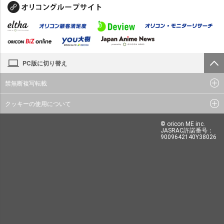
PC版に切り替え
禁無断複写転載
クッキーの使用について
© oricon ME inc.
JASRAC許諾番号：
9009642140Y38026