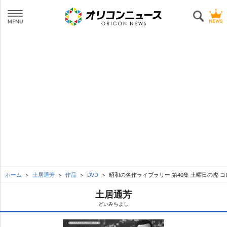
ホーム
土居通芳
作品
DVD
昭和の名作ライブラリー 第40集 土曜日の虎 
土居通芳
どいみちよし