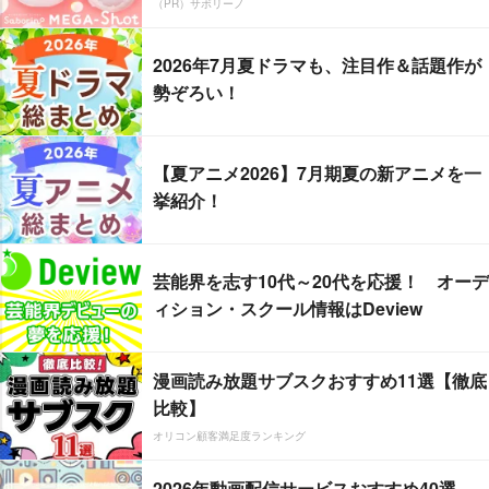
（PR）サボリーノ
2026年7月夏ドラマも、注目作＆話題作が
勢ぞろい！
【夏アニメ2026】7月期夏の新アニメを一
挙紹介！
芸能界を志す10代～20代を応援！ オーデ
ィション・スクール情報はDeview
漫画読み放題サブスクおすすめ11選【徹底
比較】
オリコン顧客満足度ランキング
2026年動画配信サービスおすすめ40選