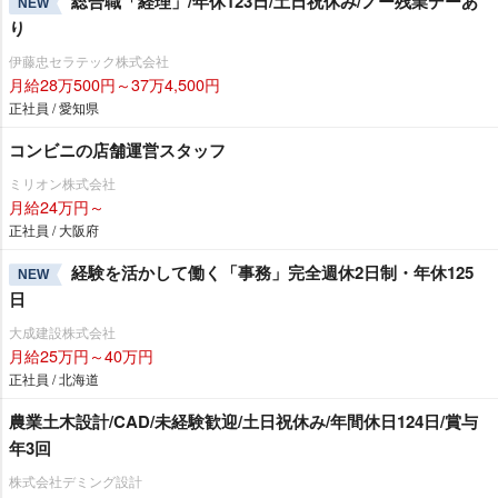
総合職「経理」/年休123日/土日祝休み/ノー残業デーあ
NEW
り
伊藤忠セラテック株式会社
月給28万500円～37万4,500円
正社員 / 愛知県
コンビニの店舗運営スタッフ
ミリオン株式会社
月給24万円～
正社員 / 大阪府
経験を活かして働く「事務」完全週休2日制・年休125
NEW
日
大成建設株式会社
月給25万円～40万円
正社員 / 北海道
農業土木設計/CAD/未経験歓迎/土日祝休み/年間休日124日/賞与
年3回
株式会社デミング設計