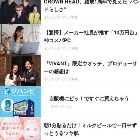
CROWN HEAD、結成1周年で見えた”バン
ドらしさ”
オリコンタイアップ特集
【驚愕】メーカー社員が推す「10万円台」
神コスパPC
オリコンタイアップ特集
『VIVANT』限定ウオッチ、プロデューサ
ーの感想は
オリコンタイアップ特集
自販機にピッ！ですぐに買えちゃう
（PR）ジハンピ
朝1分貼るだけ！ミルクピールで一日中ず
っとうるツヤ肌