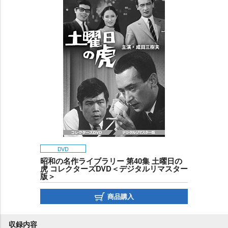
DVD
昭和の名作ライブラリー 第40集 土曜日の
虎 コレクターズDVD＜デジタルリマスター
版＞
商品購入
収録内容