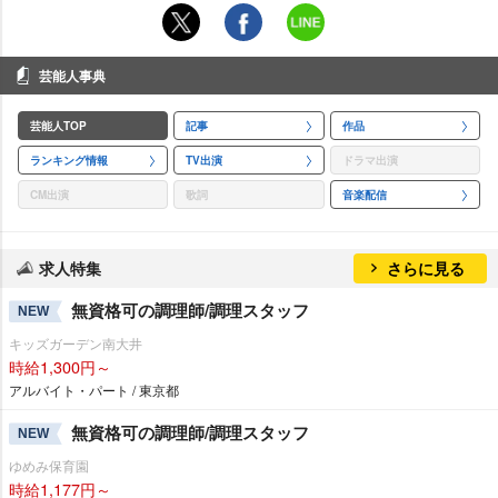
芸能人事典
芸能人TOP
記事
作品
ランキング情報
TV出演
ドラマ出演
CM出演
歌詞
音楽配信
求人特集
さらに見る
無資格可の調理師/調理スタッフ
NEW
キッズガーデン南大井
時給1,300円～
アルバイト・パート / 東京都
無資格可の調理師/調理スタッフ
NEW
ゆめみ保育園
時給1,177円～