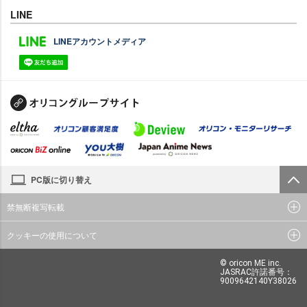
LINE
LINEアカウントメディア
PC版に切り替え
禁無断複写転載
クッキーの使用について
© oricon ME inc.
JASRAC許諾番号：
9009642140Y38026