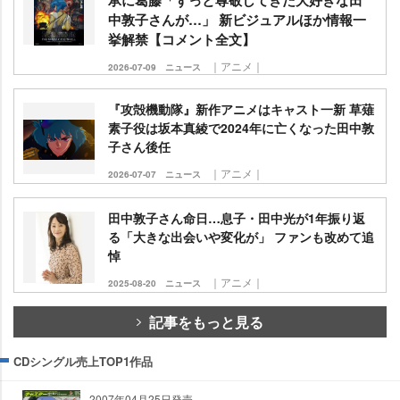
中敦子さんが…」 新ビジュアルほか情報一
挙解禁【コメント全文】
｜アニメ｜
2026-07-09
ニュース
『攻殻機動隊』新作アニメはキャスト一新 草薙
素子役は坂本真綾で2024年に亡くなった田中敦
子さん後任
｜アニメ｜
2026-07-07
ニュース
田中敦子さん命日…息子・田中光が1年振り返
る「大きな出会いや変化が」 ファンも改めて追
悼
｜アニメ｜
2025-08-20
ニュース
記事をもっと見る
CDシングル売上TOP1作品
2007年04月25日発売