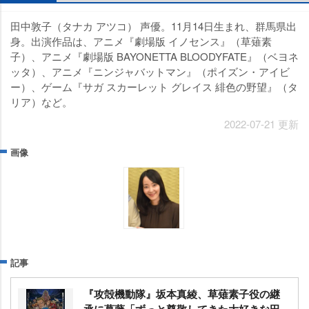
田中敦子（タナカ アツコ） 声優。11月14日生まれ、群馬県出
身。出演作品は、アニメ『劇場版 イノセンス』（草薙素
子）、アニメ『劇場版 BAYONETTA BLOODYFATE』（ベヨネ
ッタ）、アニメ『ニンジャバットマン』（ポイズン・アイビ
ー）、ゲーム『サガ スカーレット グレイス 緋色の野望』（タ
リア）など。
2022-07-21 更新
画像
記事
『攻殻機動隊』坂本真綾、草薙素子役の継
承に葛藤「ずっと尊敬してきた大好きな田