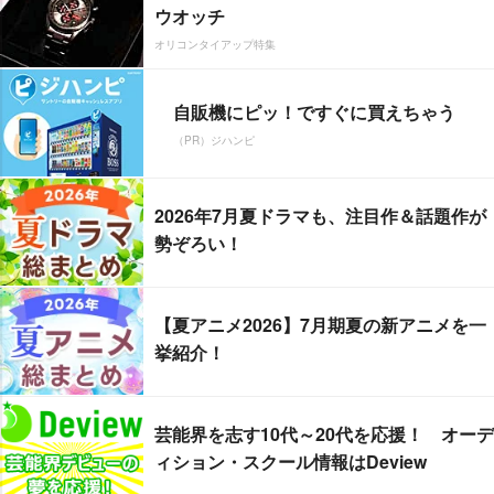
ウオッチ
オリコンタイアップ特集
自販機にピッ！ですぐに買えちゃう
（PR）ジハンピ
2026年7月夏ドラマも、注目作＆話題作が
勢ぞろい！
【夏アニメ2026】7月期夏の新アニメを一
挙紹介！
芸能界を志す10代～20代を応援！ オーデ
ィション・スクール情報はDeview