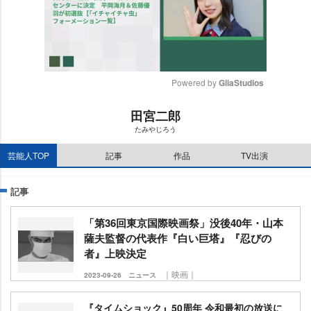
Powered by 
GliaStudios
M
田宮二郎
u
たみやじろう
t
e
芸能人TOP
記事
作品
TV出演
記事
「第36回東京国際映画祭」没後40年・山本
薩夫監督の代表作『白い巨塔』『忍びの
者』上映決定
｜映画｜
2023-09-26
ニュース
『タイムショック』50周年 令和最初の放送に