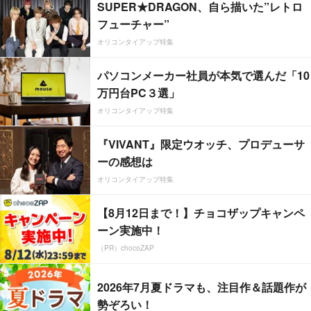
SUPER★DRAGON、自ら描いた”レトロ
フューチャー”
オリコンタイアップ特集
パソコンメーカー社員が本気で選んだ「10
万円台PC３選」
オリコンタイアップ特集
『VIVANT』限定ウオッチ、プロデューサ
ーの感想は
オリコンタイアップ特集
【8月12日まで！】チョコザップキャンペ
ーン実施中！
（PR）chocoZAP
2026年7月夏ドラマも、注目作＆話題作が
勢ぞろい！