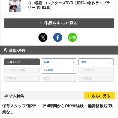
白い秘密 コレクターズDVD【昭和の名作ライブラ
リー 第153集】
作品をもっと見る
芸能人事典
芸能人TOP
記事
作品
ランキング情報
TV出演
ドラマ出演
CM出演
歌詞
音楽配信
求人特集
さらに見る
保育スタッフ/週2日・1日4時間からOK/未経験・無資格歓迎/残
業なし