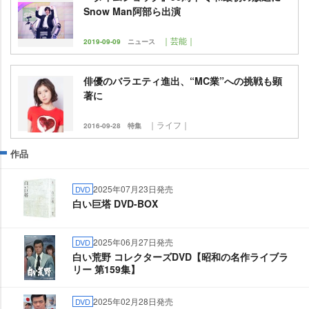
Snow Man阿部ら出演
｜芸能｜
2019-09-09
ニュース
俳優のバラエティ進出、“MC業”への挑戦も顕
著に
｜ライフ｜
2016-09-28
特集
作品
2025年07月23日発売
DVD
白い巨塔 DVD-BOX
2025年06月27日発売
DVD
白い荒野 コレクターズDVD【昭和の名作ライブラ
リー 第159集】
2025年02月28日発売
DVD