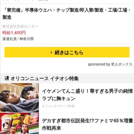
「寮完備」半導体ウエハ・チップ製造/即入寮/製造・工場/工場・
製造
株式会社京栄センター
時給1,400円
派遣社員 / 神奈川県
続きはこちら
sponsored by 求人ボックス
オリコンニュース イチオシ特集
イケメンてんこ盛り！尊すぎる男子の純情
ラブに胸キュン
オリコンタイアップ特集
デカすぎ都市伝説発生!?ファミマ45％増量
作戦再来