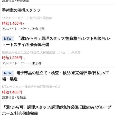
派遣社員 / 神奈川県
手術室の清掃スタッフ
ワタキューセイモア株式会社 業務部
時給1,400円～
アルバイト・パート / 神奈川県
「週3から可」調理スタッフ/無資格可/シフト相談可/シ
NEW
ョートステイ/社会保障完備
医療法人社団美誠会/介護老人保健施設 サンセール武蔵野
時給1,226円～
アルバイト・パート / 東京都
電子部品の組立て・検査・検品/寮完備/日勤/日払い/工
NEW
場・製造
UTエージェント株式会社AGT東海第一CU
時給1,400円
派遣社員 / 愛知県
「週1から可」調理スタッフ/調理師免許必須/日勤のみ/グループ
ホーム/社会保障完備