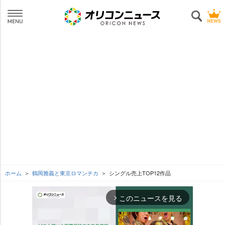
ホーム
鶴岡雅義と東京ロマンチカ
シングル売上TOP12作品
このニュースを見る
arrow_forward_ios