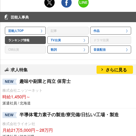
芸能人事典
芸能人TOP
記事
作品
ランキング情報
TV出演
ドラマ出演
CM出演
歌詞
音楽配信
求人特集
さらに見る
趣味や副業と両立 保育士
NEW
株式会社ニッソーネット
時給1,450円～
派遣社員 / 北海道
半導体電力素子の製造/寮完備/日払い/工場・製造
NEW
株式会社ライオン社
月給21万5,000円～28万円