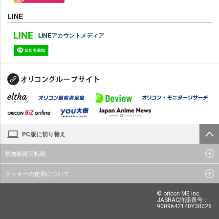
LINE
LINEアカウントメディア
PC版に切り替え
禁無断複写転載
クッキーの使用について
© oricon ME inc.
JASRAC許諾番号：
9009642140Y38026