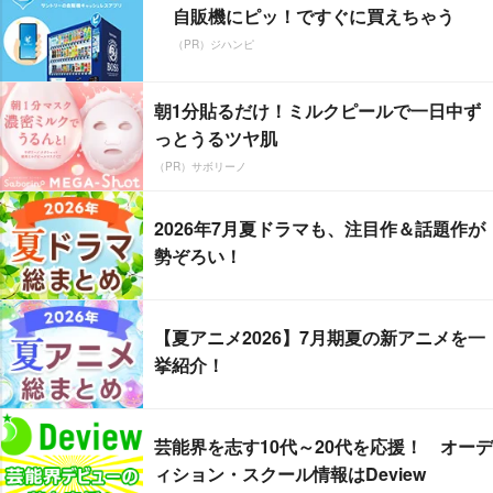
自販機にピッ！ですぐに買えちゃう
（PR）ジハンピ
朝1分貼るだけ！ミルクピールで一日中ず
っとうるツヤ肌
（PR）サボリーノ
2026年7月夏ドラマも、注目作＆話題作が
勢ぞろい！
【夏アニメ2026】7月期夏の新アニメを一
挙紹介！
芸能界を志す10代～20代を応援！ オーデ
ィション・スクール情報はDeview