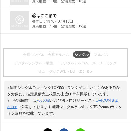
最高順位：50位 登場回数：16週
恋はここまで
発売日：1970年07月15日
最高順位：45位 登場回数：12週
合算シングル
合算アルバム
シングル
アルバム
デジタルシングル（単曲）
デジタルアルバム
ストリーミング
ミュージックDVD・BD
エンタメ
※週間シングルランキングTOP50にランクインしたことがある作品
を対象に、推定累積売上枚数の上位20件を掲載しています。
※「登場回数」は
you大樹
および法人向けサービス・
ORICON BiZ
online
で公開しております週間シングルランキングTOP200のランク
イン回数を掲載しています。