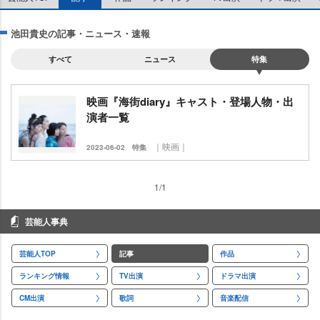
池田貴史の記事・ニュース・速報
すべて
ニュース
特集
映画『海街diary』キャスト・登場人物・出
演者一覧
｜映画｜
2023-06-02
特集
1/1
芸能人事典
芸能人TOP
記事
作品
ランキング情報
TV出演
ドラマ出演
CM出演
歌詞
音楽配信