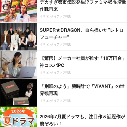
デカすぎ都市伝説発生!?ファミマ45％増量
作戦再来
オリコンタイアップ特集
SUPER★DRAGON、自ら描いた”レトロ
フューチャー”
オリコンタイアップ特集
【驚愕】メーカー社員が推す「10万円台」
神コスパPC
オリコンタイアップ特集
「別班のよう」腕時計で『VIVANT』の世
界観再現
オリコンタイアップ特集
2026年7月夏ドラマも、注目作＆話題作が
勢ぞろい！