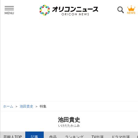
ホーム
池田貴史
特集
池田貴史
いけだたかふみ
芸能人TOP
記事
作品
ランキング
TV出演
ドラマ出演