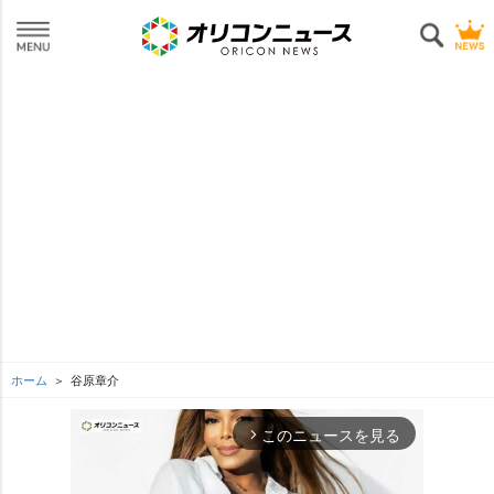
ホーム
谷原章介
このニュースを見る
arrow_forward_ios