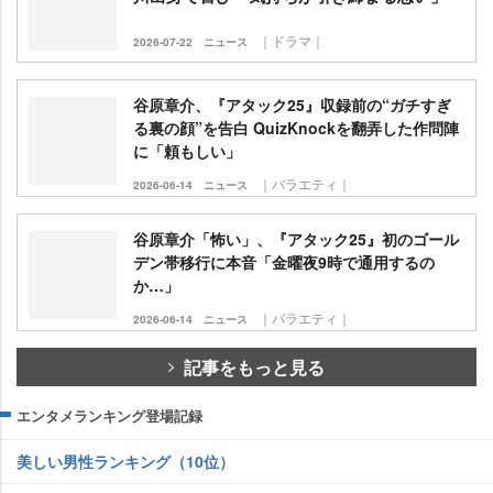
｜ドラマ｜
2026-07-22
ニュース
谷原章介、『アタック25』収録前の“ガチすぎ
る裏の顔”を告白 QuizKnockを翻弄した作問陣
に「頼もしい」
｜バラエティ｜
2026-06-14
ニュース
谷原章介「怖い」、『アタック25』初のゴール
デン帯移行に本音「金曜夜9時で通用するの
か…」
｜バラエティ｜
2026-06-14
ニュース
記事をもっと見る
エンタメランキング登場記録
美しい男性ランキング（10位）