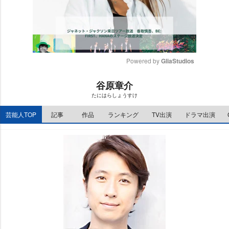
Powered by 
GliaStudios
M
谷原章介
u
たにはらしょうすけ
t
e
芸能人TOP
記事
作品
ランキング
TV出演
ドラマ出演