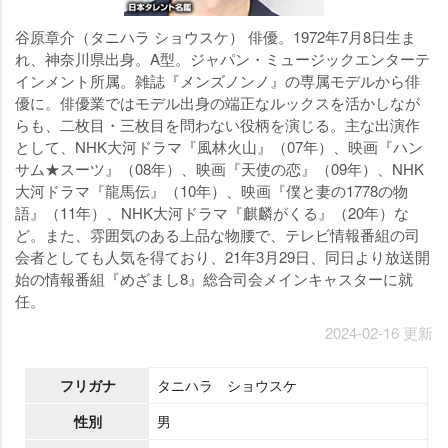
谷原章介（タニハラ ショウスケ） 俳優。1972年7月8日生ま
れ、神奈川県出身。A型。ジャパン・ミュージックエンターテ
インメント所属。雑誌『メンズノンノ』の専属モデルから俳
優に。俳優業ではモデル出身の端正なルックスを活かしなが
らも、二枚目・三枚目を問わない役柄を演じる。主な出演作
として、NHK大河ドラマ『風林火山』（07年）、映画『ハン
サム★スーツ』（08年）、映画『天使の恋』（09年）、NHK
大河ドラマ『龍馬伝』（10年）、映画『僕と妻の1778の物
語』（11年）、NHK大河ドラマ『麒麟がくる』（20年）な
ど。また、雰囲気のある上品な物腰で、テレビ情報番組の司
会者としても人気を得ており、21年3月29日、同日より放送開
始の情報番組『めざまし8』総合司会メインキャスターに就
任。
2024-02-16 更新
フリガナ
タニハラ ショウスケ
性別
男