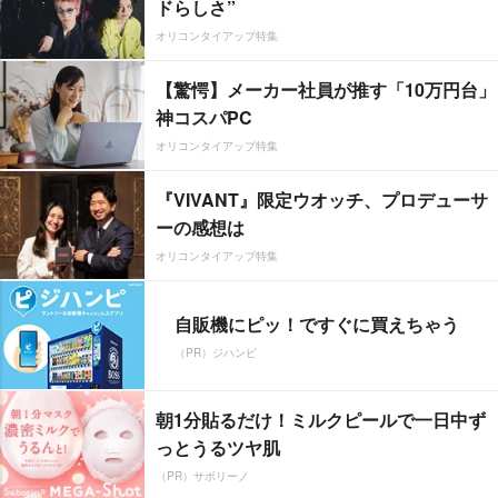
ドらしさ”
オリコンタイアップ特集
【驚愕】メーカー社員が推す「10万円台」
神コスパPC
オリコンタイアップ特集
『VIVANT』限定ウオッチ、プロデューサ
ーの感想は
オリコンタイアップ特集
自販機にピッ！ですぐに買えちゃう
（PR）ジハンピ
朝1分貼るだけ！ミルクピールで一日中ず
っとうるツヤ肌
（PR）サボリーノ