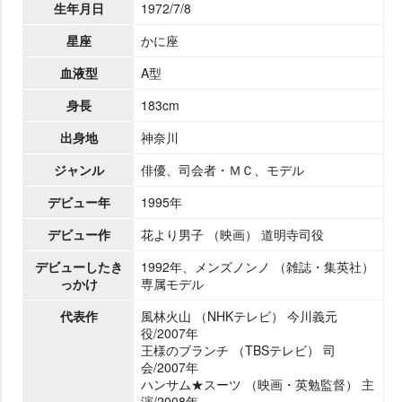
生年月日
1972/7/8
星座
かに座
血液型
A型
身長
183cm
出身地
神奈川
ジャンル
俳優、司会者・ＭＣ、モデル
デビュー年
1995年
デビュー作
花より男子 （映画） 道明寺司役
デビューしたき
1992年、メンズノンノ （雑誌・集英社）
っかけ
専属モデル
代表作
風林火山 （NHKテレビ） 今川義元
役/2007年
王様のブランチ （TBSテレビ） 司
会/2007年
ハンサム★スーツ （映画・英勉監督） 主
演/2008年