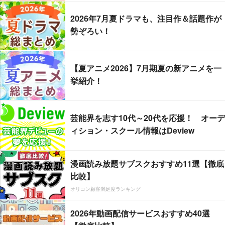
2026年7月夏ドラマも、注目作＆話題作が
勢ぞろい！
【夏アニメ2026】7月期夏の新アニメを一
挙紹介！
芸能界を志す10代～20代を応援！ オーデ
ィション・スクール情報はDeview
漫画読み放題サブスクおすすめ11選【徹底
比較】
オリコン顧客満足度ランキング
2026年動画配信サービスおすすめ40選