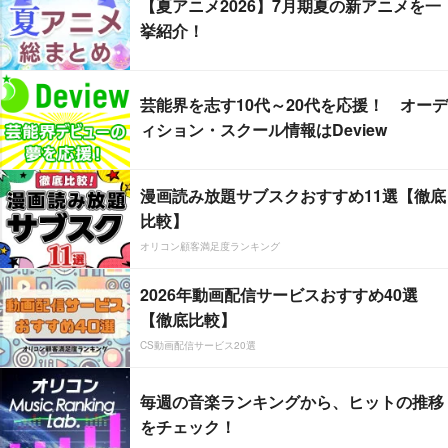
【夏アニメ2026】7月期夏の新アニメを一
挙紹介！
芸能界を志す10代～20代を応援！ オーデ
ィション・スクール情報はDeview
漫画読み放題サブスクおすすめ11選【徹底
比較】
オリコン顧客満足度ランキング
2026年動画配信サービスおすすめ40選
【徹底比較】
CS動画配信サービス20選
毎週の音楽ランキングから、ヒットの推移
をチェック！