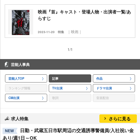
映画『首』キャスト・登場人物・出演者一覧/あ
らすじ
｜映画｜
2023-11-20
特集
1/1
芸能人事典
芸能人TOP
記事
作品
ランキング情報
TV出演
ドラマ出演
CM出演
歌詞
音楽配信
求人特集
さらに見る
日勤・武蔵五日市駅周辺の交通誘導警備員/入社祝い金
NEW
あり/週1日～OK