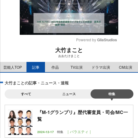
Powered by 
GliaStudios
大竹まこと
M
おおたけまこと
u
t
芸能人TOP
記事
作品
TV出演
ドラマ出演
CM出演
e
大竹まことの記事・ニュース・速報
すべて
ニュース
特集
『M-1グランプリ』歴代審査員・司会/MC一
覧
｜バラエティ｜
2024-12-17
特集