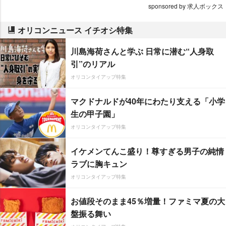
sponsored by 求人ボックス
オリコンニュース イチオシ特集
川島海荷さんと学ぶ 日常に潜む“人身取
引”のリアル
オリコンタイアップ特集
マクドナルドが40年にわたり支える「小学
生の甲子園」
オリコンタイアップ特集
イケメンてんこ盛り！尊すぎる男子の純情
ラブに胸キュン
オリコンタイアップ特集
お値段そのまま45％増量！ファミマ夏の大
盤振る舞い