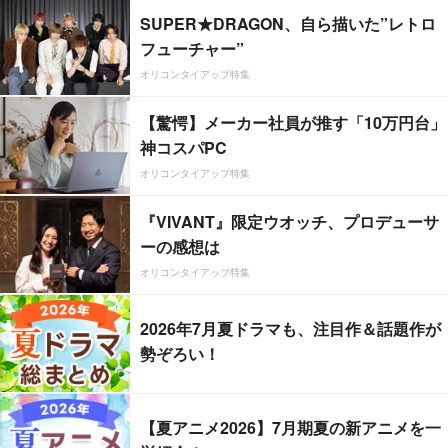
SUPER★DRAGON、自ら描いた”レトロ
フューチャー”
オリコンタイアップ特集
【驚愕】メーカー社員が推す「10万円台」
神コスパPC
オリコンタイアップ特集
『VIVANT』限定ウオッチ、プロデューサ
ーの感想は
オリコンタイアップ特集
2026年7月夏ドラマも、注目作＆話題作が
勢ぞろい！
【夏アニメ2026】7月期夏の新アニメを一