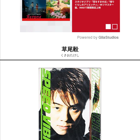
Powered by 
GliaStudios
草尾毅
M
くさおたけし
u
t
e