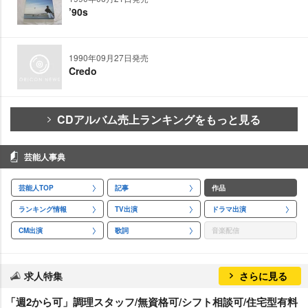
’90s
1990年09月27日発売
Credo
CDアルバム売上ランキングをもっと見る
芸能人事典
芸能人TOP
記事
作品
ランキング情報
TV出演
ドラマ出演
CM出演
歌詞
音楽配信
求人特集
さらに見る
「週2から可」調理スタッフ/無資格可/シフト相談可/住宅型有料