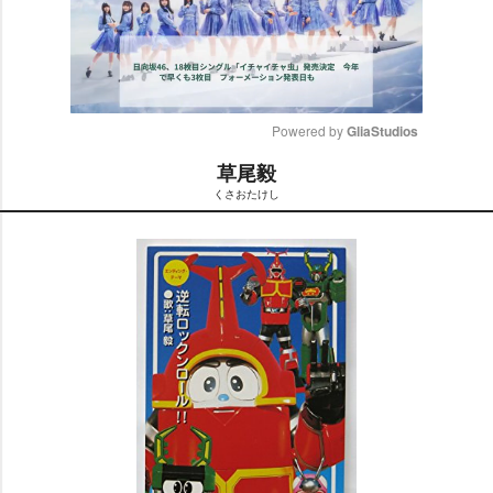
Powered by 
GliaStudios
草尾毅
M
くさおたけし
u
t
e