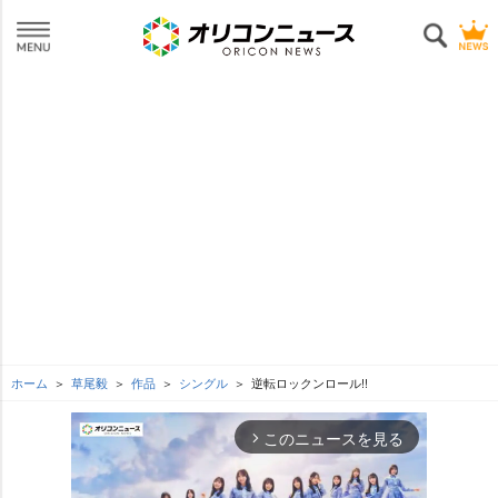
ホーム
草尾毅
作品
シングル
逆転ロックンロール!!
このニュースを見る
arrow_forward_ios