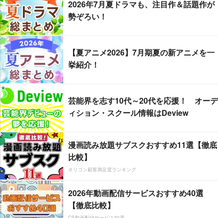
2026年7月夏ドラマも、注目作＆話題作が
勢ぞろい！
【夏アニメ2026】7月期夏の新アニメを一
挙紹介！
芸能界を志す10代～20代を応援！ オーデ
ィション・スクール情報はDeview
漫画読み放題サブスクおすすめ11選【徹底
比較】
オリコン顧客満足度ランキング
2026年動画配信サービスおすすめ40選
【徹底比較】
CS動画配信サービス20選