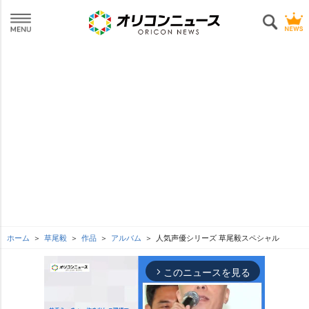
ホーム
草尾毅
作品
アルバム
人気声優シリーズ 草尾毅スペシャル
このニュースを見る
arrow_forward_ios