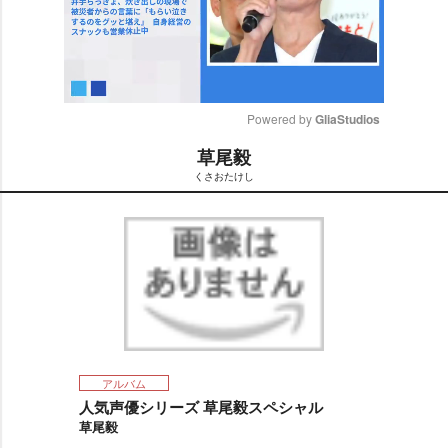
Powered by 
GliaStudios
草尾毅
M
くさおたけし
u
t
e
アルバム
人気声優シリーズ 草尾毅スペシャル
草尾毅