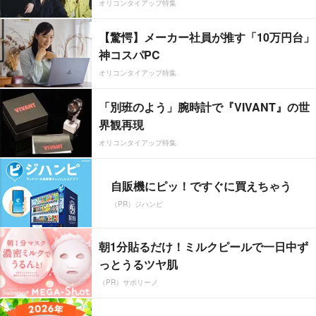
オリコンタイアップ特集
【驚愕】メーカー社員が推す「10万円台」
神コスパPC
オリコンタイアップ特集
「別班のよう」腕時計で『VIVANT』の世
界観再現
オリコンタイアップ特集
自販機にピッ！ですぐに買えちゃう
（PR）ジハンピ
朝1分貼るだけ！ミルクピールで一日中ず
っとうるツヤ肌
（PR）サボリーノ