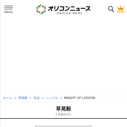
ホーム
草尾毅
作品
シングル
KNIGHT OF LODOSS
草尾毅
くさおたけし