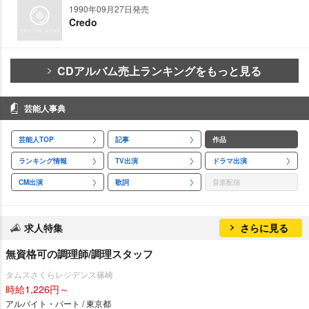
1990年09月27日発売
Credo
CDアルバム売上ランキングをもっと見る
芸能人事典
芸能人TOP
記事
作品
ランキング情報
TV出演
ドラマ出演
CM出演
歌詞
音楽配信
求人特集
さらに見る
無資格可の調理師/調理スタッフ
タムスさくらレジデンス篠崎
時給1,226円～
アルバイト・パート / 東京都