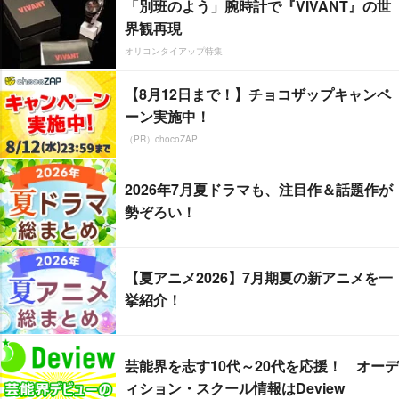
「別班のよう」腕時計で『VIVANT』の世
界観再現
オリコンタイアップ特集
【8月12日まで！】チョコザップキャンペ
ーン実施中！
（PR）chocoZAP
2026年7月夏ドラマも、注目作＆話題作が
勢ぞろい！
【夏アニメ2026】7月期夏の新アニメを一
挙紹介！
芸能界を志す10代～20代を応援！ オーデ
ィション・スクール情報はDeview