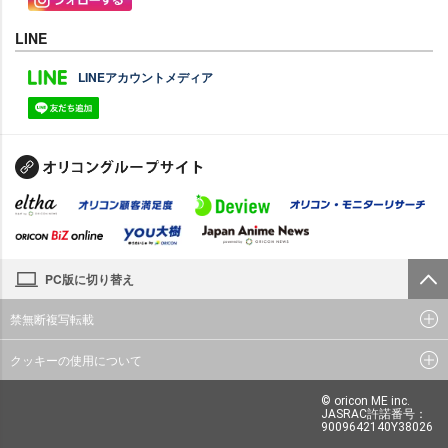
LINE
LINEアカウントメディア
PC版に切り替え
禁無断複写転載
クッキーの使用について
© oricon ME inc.
JASRAC許諾番号：
9009642140Y38026