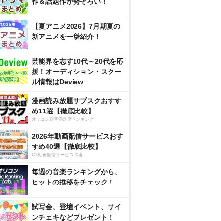
作＆話題作が勢ぞろい！
【夏アニメ2026】7月期夏の
新アニメを一挙紹介！
芸能界を志す10代～20代を応
援！オーディション・スクー
ル情報はDeview
漫画読み放題サブスクおすす
め11選【徹底比較】
オリコン顧客満足度ランキング
2026年動画配信サービスおす
すめ40選【徹底比較】
CS動画配信サービス20選
毎週の音楽ランキングから、
ヒットの推移をチェック！
試写会、登壇イベント、サイ
ンチェキなどプレゼント！