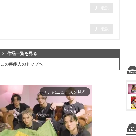
歌詞
歌詞
作品一覧を見る
この芸能人のトップへ
このニュースを見る
arrow_forward_ios