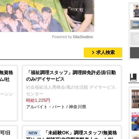
Powered by 
GliaStudios
求人検索
M
u
t
/無資格
「福祉調理スタッフ」調理師免許必須/日勤
のみ/デイサービス
ム/社
e
社会福祉法人秀峰会/風の生活館 デイサービス
センター
ナーシン
時給1,225円
アルバイト・パート / 神奈川県
可/日
「未経験OK」調理スタッフ/無資格
NEW