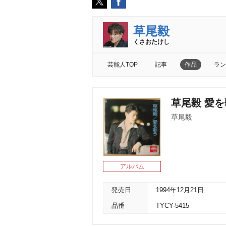
草尾毅
くさおたけし
芸能人TOP
記事
作品
ラン
草尾毅 愛を歌う
草尾毅
アルバム
発売日
1994年12月21日
品番
TYCY-5415