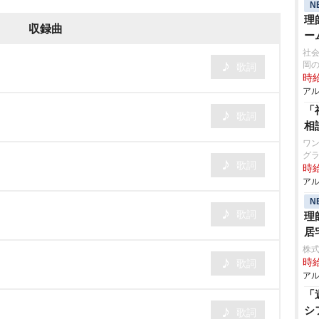
N
理
収録曲
ー
社会
岡
歌詞
時給
アル
「
歌詞
相
ワン
グラ
歌詞
時給
アル
N
歌詞
理
居
株式
時給
歌詞
アル
「
シ
歌詞