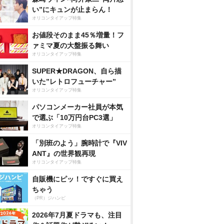
い”にキュンが止まらん！
オリコンタイアップ特集
お値段そのまま45％増量！フ
ァミマ夏の大盤振る舞い
オリコンタイアップ特集
SUPER★DRAGON、自ら描
いた”レトロフューチャー”
オリコンタイアップ特集
パソコンメーカー社員が本気
で選ぶ「10万円台PC3選」
オリコンタイアップ特集
「別班のよう」腕時計で『VIV
ANT』の世界観再現
オリコンタイアップ特集
自販機にピッ！ですぐに買え
ちゃう
（PR）ジハンピ
2026年7月夏ドラマも、注目