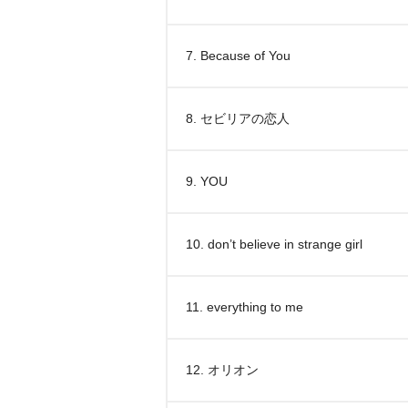
7. Because of You
8. セビリアの恋人
9. YOU
10. don’t believe in strange girl
11. everything to me
12. オリオン