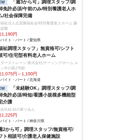
「週3から可」調理スタッフ/調
EW
師免許必須/午前のみ/特別養護老人ホ
ム/社会保障完備
福祉法人志楽園福祉会/特別養護老人ホーム 藤
の楽園
1,190円
バイト・パート / 愛知県
福祉調理スタッフ」無資格可/シフト
談可/住宅型有料老人ホーム
ダーストレージ 株式会社/ナーシングホーム ル
ン中の島2号館
1,075円～1,100円
バイト・パート / 北海道
「未経験OK」調理スタッフ/調
EW
師免許必須/時短/看護小規模多機能型
宅介護
会社結 結の家りあん
1,225円
バイト・パート / 神奈川県
週2から可」調理スタッフ/無資格可/
フト相談可/介護老人保健施設