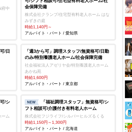
可/シフト相談可/住宅型有料老人ホーム/社
会保障完備
N府中
株式会社クランプ/住宅型有料老人ホーム はな
みずきの庭
時給1,140円～
アルバイト・パート / 愛知県
可/日
「週3から可」調理スタッフ/無資格可/日勤
のみ/特別養護老人ホーム/社会保障完備
社会福祉法人アゼリヤ会/特別養護老人ホーム
あかね苑
時給1,600円
アルバイト・パート / 東京都
可/シ
「福祉調理スタッフ」無資格可/シ
NEW
フト相談可/介護付き有料老人ホーム
ホーム
株式会社フジライフ/シルバーヒルズるくる
時給1,150円～1,300円
アルバイト・パート / 北海道