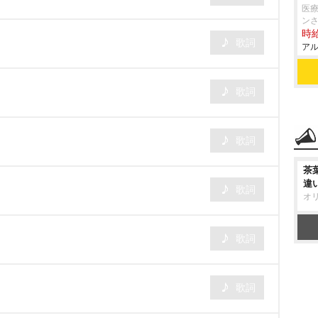
医療
ン
時給
歌詞
アル
歌詞
歌詞
茶
違
歌詞
オ
歌詞
歌詞