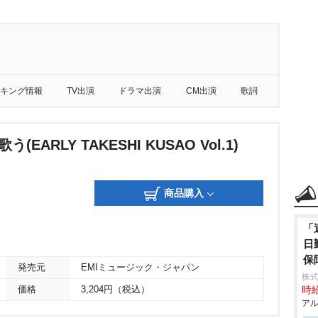
キング情報
TV出演
ドラマ出演
CM出演
歌詞
(EARLY TAKESHI KUSAO Vol.1)
商品購入
「
日
保
発売元
EMIミュージック・ジャパン
株式
価格
3,204円（税込）
時給
アル