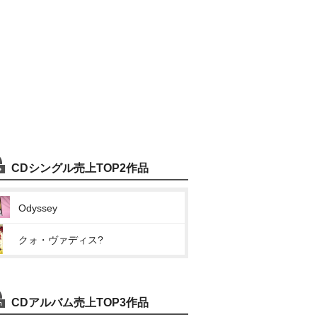
CDシングル売上TOP2作品
Odyssey
クォ・ヴァディス?
CDアルバム売上TOP3作品