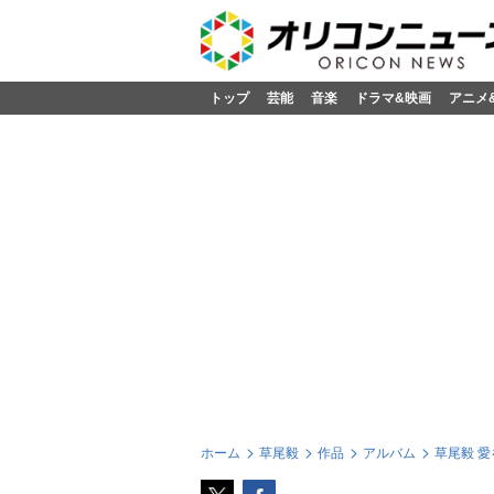
トップ
芸能
音楽
ドラマ&映画
アニメ
ホーム
草尾毅
作品
アルバム
草尾毅 愛を歌