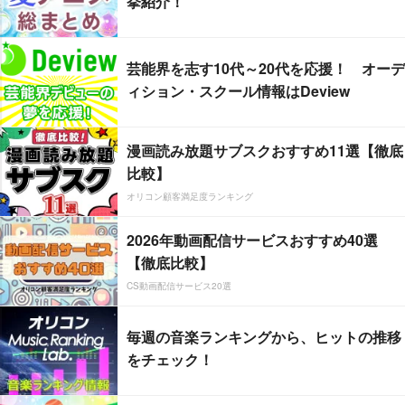
挙紹介！
芸能界を志す10代～20代を応援！ オーデ
ィション・スクール情報はDeview
漫画読み放題サブスクおすすめ11選【徹底
比較】
オリコン顧客満足度ランキング
2026年動画配信サービスおすすめ40選
【徹底比較】
CS動画配信サービス20選
毎週の音楽ランキングから、ヒットの推移
をチェック！