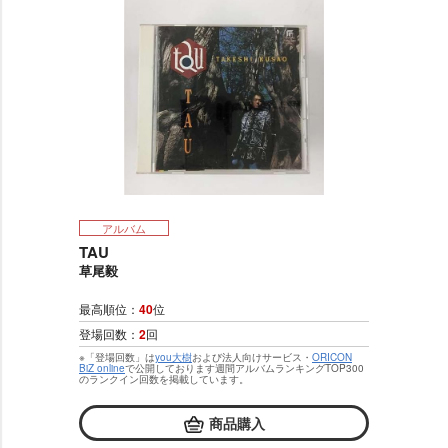
アルバム
TAU
草尾毅
最高順位：
40
位
登場回数：
2
回
※「登場回数」は
you大樹
および法人向けサービス・
ORICON
BiZ online
で公開しております週間アルバムランキングTOP300
のランクイン回数を掲載しています。
商品購入