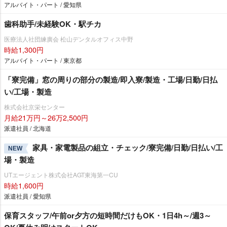
アルバイト・パート / 愛知県
歯科助手/未経験OK・駅チカ
医療法人社団練廣会 松山デンタルオフィス中野
時給1,300円
アルバイト・パート / 東京都
「寮完備」窓の周りの部分の製造/即入寮/製造・工場/日勤/日払
い/工場・製造
株式会社京栄センター
月給21万円～26万2,500円
派遣社員 / 北海道
家具・家電製品の組立・チェック/寮完備/日勤/日払い/工
NEW
場・製造
UTエージェント株式会社AGT東海第一CU
時給1,600円
派遣社員 / 愛知県
保育スタッフ/午前or夕方の短時間だけもOK・1日4h～/週3～