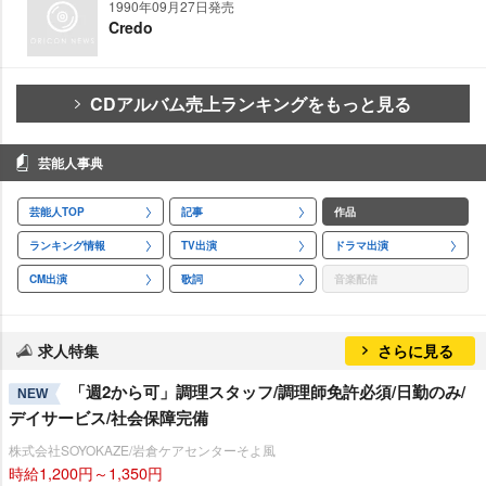
1990年09月27日発売
Credo
CDアルバム売上ランキングをもっと見る
芸能人事典
芸能人TOP
記事
作品
ランキング情報
TV出演
ドラマ出演
CM出演
歌詞
音楽配信
求人特集
さらに見る
「週2から可」調理スタッフ/調理師免許必須/日勤のみ/
NEW
デイサービス/社会保障完備
株式会社SOYOKAZE/岩倉ケアセンターそよ風
時給1,200円～1,350円