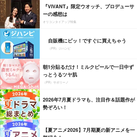
『VIVANT』限定ウオッチ、プロデューサ
ーの感想は
オリコンタイアップ特集
自販機にピッ！ですぐに買えちゃう
（PR）ジハンピ
朝1分貼るだけ！ミルクピールで一日中ず
っとうるツヤ肌
（PR）サボリーノ
2026年7月夏ドラマも、注目作＆話題作が
勢ぞろい！
【夏アニメ2026】7月期夏の新アニメを一