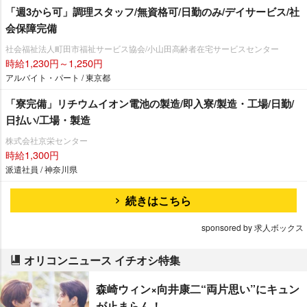
「週3から可」調理スタッフ/無資格可/日勤のみ/デイサービス/社
会保障完備
社会福祉法人町田市福祉サービス協会/小山田高齢者在宅サービスセンター
時給1,230円～1,250円
アルバイト・パート / 東京都
「寮完備」リチウムイオン電池の製造/即入寮/製造・工場/日勤/
日払い/工場・製造
株式会社京栄センター
時給1,300円
派遣社員 / 神奈川県
続きはこちら
sponsored by 求人ボックス
オリコンニュース イチオシ特集
森崎ウィン×向井康二“両片思い”にキュン
が止まらん！