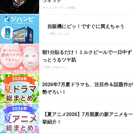
オリコンタイアップ特集
自販機にピッ！ですぐに買えちゃう
（PR）ジハンピ
朝1分貼るだけ！ミルクピールで一日中ず
っとうるツヤ肌
（PR）サボリーノ
2026年7月夏ドラマも、注目作＆話題作が
勢ぞろい！
【夏アニメ2026】7月期夏の新アニメを一
挙紹介！