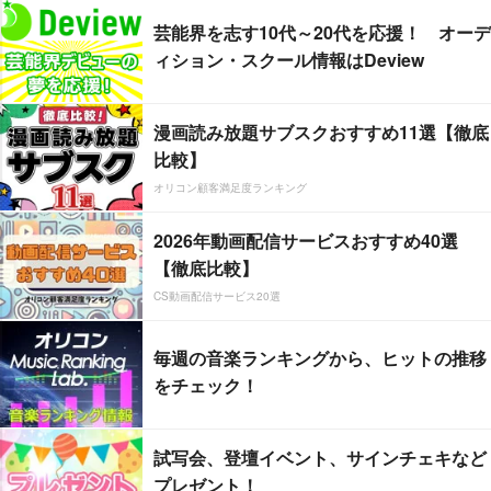
芸能界を志す10代～20代を応援！ オーデ
ィション・スクール情報はDeview
漫画読み放題サブスクおすすめ11選【徹底
比較】
オリコン顧客満足度ランキング
2026年動画配信サービスおすすめ40選
【徹底比較】
CS動画配信サービス20選
毎週の音楽ランキングから、ヒットの推移
をチェック！
試写会、登壇イベント、サインチェキなど
プレゼント！