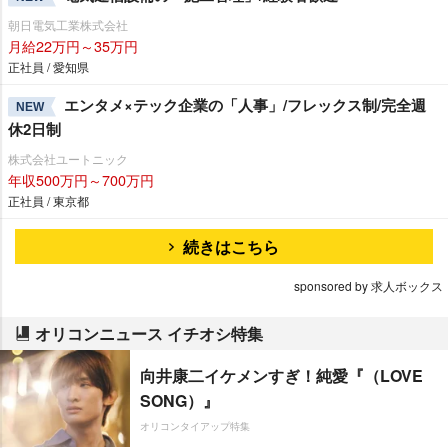
朝日電気工業株式会社
月給22万円～35万円
正社員 / 愛知県
エンタメ×テック企業の「人事」/フレックス制/完全週
NEW
休2日制
株式会社ユートニック
年収500万円～700万円
正社員 / 東京都
続きはこちら
sponsored by 求人ボックス
オリコンニュース イチオシ特集
向井康二イケメンすぎ！純愛『（LOVE
SONG）』
オリコンタイアップ特集