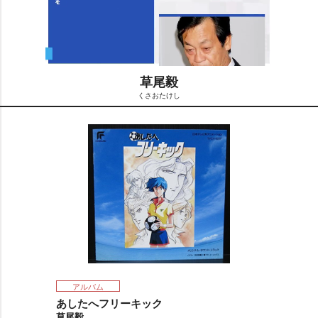
草尾毅
くさおたけし
M
u
t
e
アルバム
あしたへフリーキック
草尾毅