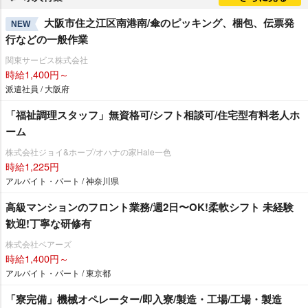
大阪市住之江区南港南/傘のピッキング、梱包、伝票発
NEW
行などの一般作業
関東サービス株式会社
時給1,400円～
派遣社員 / 大阪府
「福祉調理スタッフ」無資格可/シフト相談可/住宅型有料老人ホ
ーム
株式会社ジョイ&ホープ/オハナの家Hale一色
時給1,225円
アルバイト・パート / 神奈川県
⾼級マンションのフロント業務/週2⽇〜OK!柔軟シフト 未経験
歓迎!丁寧な研修有
株式会社ベアーズ
時給1,400円～
アルバイト・パート / 東京都
「寮完備」機械オペレーター/即入寮/製造・工場/工場・製造