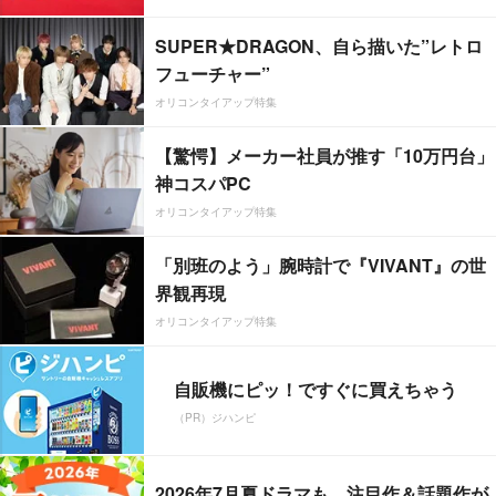
SUPER★DRAGON、自ら描いた”レトロ
フューチャー”
オリコンタイアップ特集
【驚愕】メーカー社員が推す「10万円台」
神コスパPC
オリコンタイアップ特集
「別班のよう」腕時計で『VIVANT』の世
界観再現
オリコンタイアップ特集
自販機にピッ！ですぐに買えちゃう
（PR）ジハンピ
2026年7月夏ドラマも、注目作＆話題作が