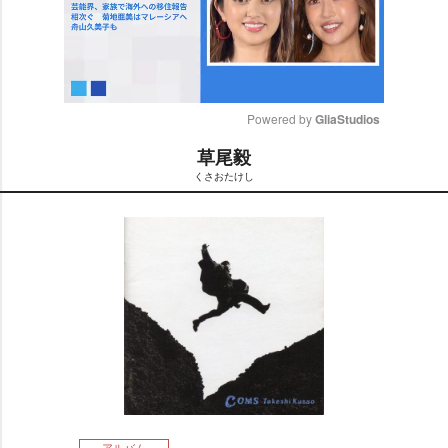
Powered by 
GliaStudios
草尾毅
M
くさおたけし
u
t
e
アルバム