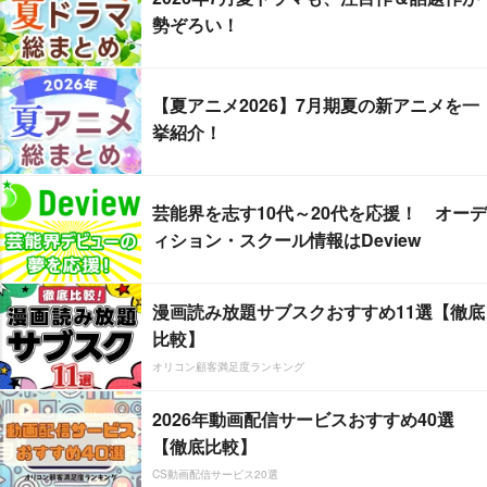
勢ぞろい！
【夏アニメ2026】7月期夏の新アニメを一
挙紹介！
芸能界を志す10代～20代を応援！ オーデ
ィション・スクール情報はDeview
漫画読み放題サブスクおすすめ11選【徹底
比較】
オリコン顧客満足度ランキング
2026年動画配信サービスおすすめ40選
【徹底比較】
CS動画配信サービス20選