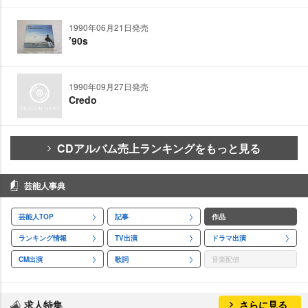
1990年06月21日発売
’90s
1990年09月27日発売
Credo
CDアルバム売上ランキングをもっと見る
芸能人事典
芸能人TOP
記事
作品
ランキング情報
TV出演
ドラマ出演
CM出演
歌詞
音楽配信
求人特集
さらに見る