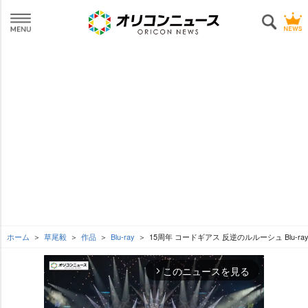
ホーム
草尾毅
作品
Blu-ray
15周年 コードギアス 反逆のルルーシュ Blu-ray
このニュースを見る
arrow_forward_ios