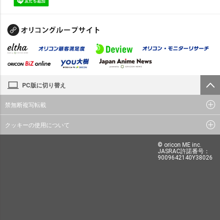
PC版に切り替え
禁無断複写転載
クッキーの使用について
© oricon ME inc.
JASRAC許諾番号：
9009642140Y38026