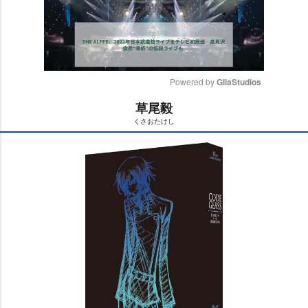
Powered by 
GliaStudios
草尾毅
M
くさおたけし
u
t
e