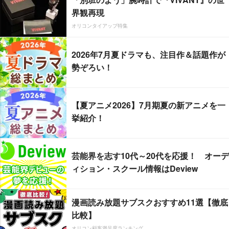
界観再現
オリコンタイアップ特集
2026年7月夏ドラマも、注目作＆話題作が
勢ぞろい！
【夏アニメ2026】7月期夏の新アニメを一
挙紹介！
芸能界を志す10代～20代を応援！ オーデ
ィション・スクール情報はDeview
漫画読み放題サブスクおすすめ11選【徹底
比較】
オリコン顧客満足度ランキング