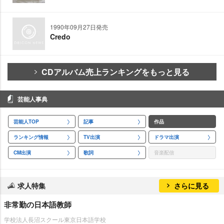
1990年09月27日発売
Credo
CDアルバム売上ランキングをもっと見る
芸能人事典
芸能人TOP
記事
作品
ランキング情報
TV出演
ドラマ出演
CM出演
歌詞
音楽配信
求人特集
さらに見る
非常勤の日本語教師
学校法人長沼スクール東京日本語学校