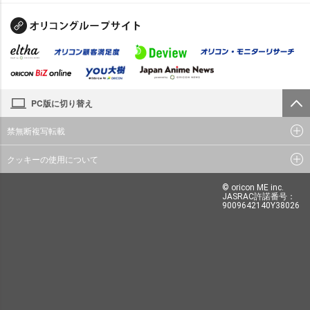
PC版に切り替え
禁無断複写転載
クッキーの使用について
© oricon ME inc.
JASRAC許諾番号：
9009642140Y38026