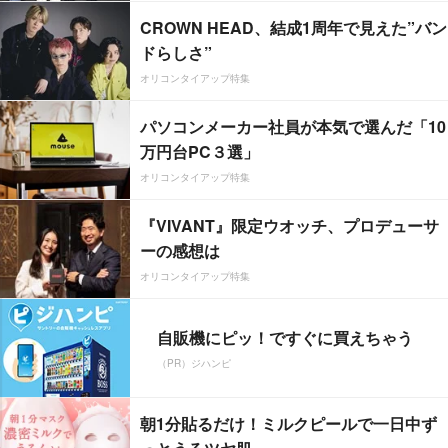
CROWN HEAD、結成1周年で見えた”バン
ドらしさ”
オリコンタイアップ特集
パソコンメーカー社員が本気で選んだ「10
万円台PC３選」
オリコンタイアップ特集
『VIVANT』限定ウオッチ、プロデューサ
ーの感想は
オリコンタイアップ特集
自販機にピッ！ですぐに買えちゃう
（PR）ジハンピ
朝1分貼るだけ！ミルクピールで一日中ず