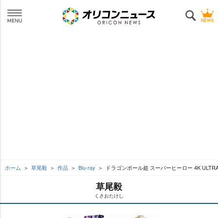
ホーム
草尾毅
作品
Blu-ray
ドラゴンボール超 スーパーヒーロー 4K ULTRA H
草尾毅
くさおたけし