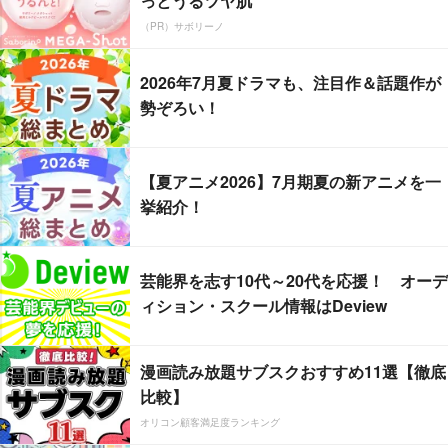
っとうるツヤ肌
（PR）サボリーノ
2026年7月夏ドラマも、注目作＆話題作が
勢ぞろい！
【夏アニメ2026】7月期夏の新アニメを一
挙紹介！
芸能界を志す10代～20代を応援！ オーデ
ィション・スクール情報はDeview
漫画読み放題サブスクおすすめ11選【徹底
比較】
オリコン顧客満足度ランキング