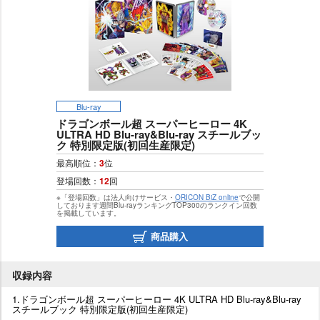
Blu-ray
ドラゴンボール超 スーパーヒーロー 4K
ULTRA HD Blu-ray&Blu-ray スチールブッ
ク 特別限定版(初回生産限定)
最高順位：
3
位
登場回数：
12
回
※「登場回数」は法人向けサービス・
ORICON BiZ online
で公開
しております週間Blu-rayランキングTOP300のランクイン回数
を掲載しています。
商品購入
収録内容
1.ドラゴンボール超 スーパーヒーロー 4K ULTRA HD Blu-ray&Blu-ray
スチールブック 特別限定版(初回生産限定)