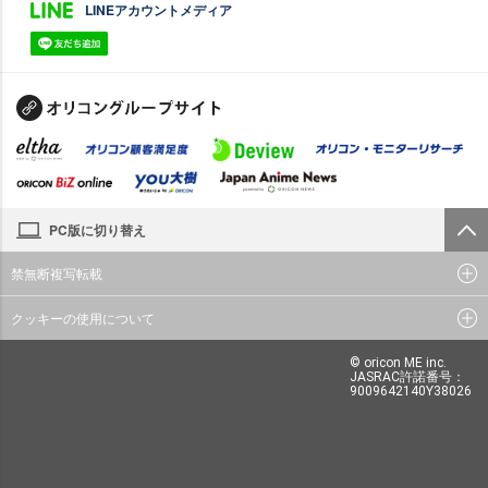
LINEアカウントメディア
PC版に切り替え
禁無断複写転載
クッキーの使用について
© oricon ME inc.
JASRAC許諾番号：
9009642140Y38026