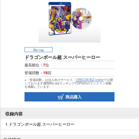
Blu-ray
ドラゴンボール超 スーパーヒーロー
最高順位：
7
位
登場回数：
19
回
※「登場回数」は法人向けサービス・
ORICON BiZ online
で公開
しております週間Blu-rayランキングTOP300のランクイン回数
を掲載しています。
商品購入
収録内容
1.ドラゴンボール超 スーパーヒーロー