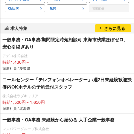
CM出演
歌詞
音楽配信
求人特集
さらに見る
一般事務・OA事務/期間限定時短相談可 東海市残業ほぼゼロ、
安心引継ぎあり
アデコ株式会社
時給1,430円～
派遣社員 / 愛知県
コールセンター「テレフォンオペレーター」/週2日未経験歓迎扶
養内OKホテルの予約受付スタッフ
株式会社ラブキャリア
時給1,500円～1,650円
派遣社員 / 北海道
一般事務・OA事務 未経験から始める 大手企業一般事務
マンパワーグループ株式会社