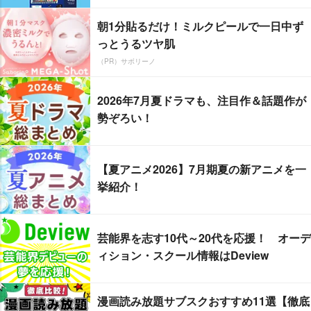
朝1分貼るだけ！ミルクピールで一日中ず
っとうるツヤ肌
（PR）サボリーノ
2026年7月夏ドラマも、注目作＆話題作が
勢ぞろい！
【夏アニメ2026】7月期夏の新アニメを一
挙紹介！
芸能界を志す10代～20代を応援！ オーデ
ィション・スクール情報はDeview
漫画読み放題サブスクおすすめ11選【徹底