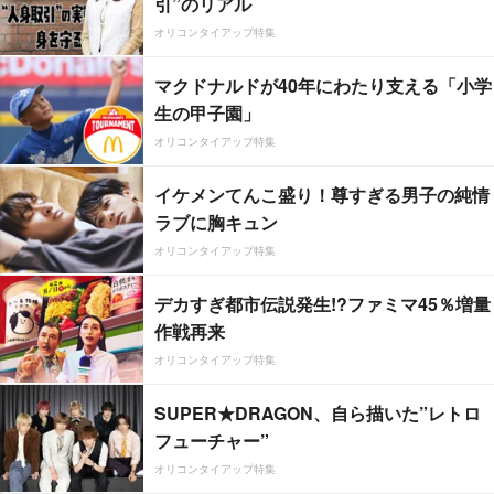
引”のリアル
オリコンタイアップ特集
マクドナルドが40年にわたり支える「小学
生の甲子園」
オリコンタイアップ特集
イケメンてんこ盛り！尊すぎる男子の純情
ラブに胸キュン
オリコンタイアップ特集
デカすぎ都市伝説発生!?ファミマ45％増量
作戦再来
オリコンタイアップ特集
SUPER★DRAGON、自ら描いた”レトロ
フューチャー”
オリコンタイアップ特集