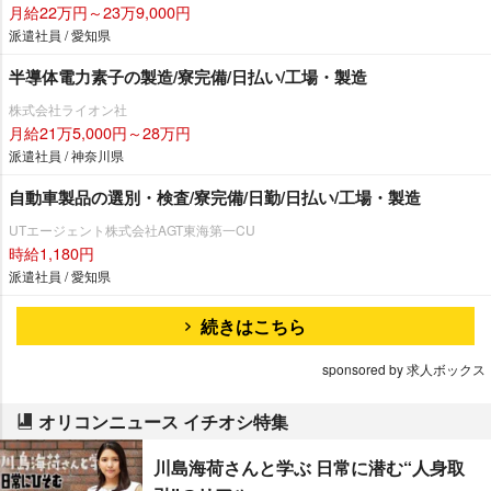
月給22万円～23万9,000円
派遣社員 / 愛知県
半導体電力素子の製造/寮完備/日払い/工場・製造
株式会社ライオン社
月給21万5,000円～28万円
派遣社員 / 神奈川県
自動車製品の選別・検査/寮完備/日勤/日払い/工場・製造
UTエージェント株式会社AGT東海第一CU
時給1,180円
派遣社員 / 愛知県
続きはこちら
sponsored by 求人ボックス
オリコンニュース イチオシ特集
川島海荷さんと学ぶ 日常に潜む“人身取