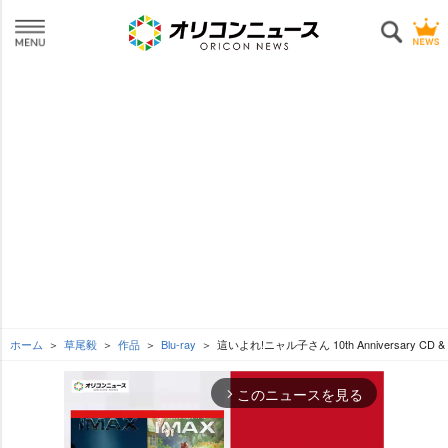
ホーム
草尾毅
作品
Blu-ray
這いよれ!ニャル子さん 10th Anniversary
このニュースを見る
arrow_forward_ios