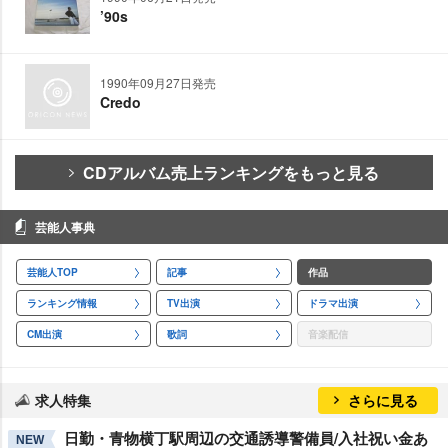
’90s
1990年09月27日発売
Credo
CDアルバム売上ランキングをもっと見る
芸能人事典
芸能人TOP
記事
作品
ランキング情報
TV出演
ドラマ出演
CM出演
歌詞
音楽配信
求人特集
さらに見る
日勤・青物横丁駅周辺の交通誘導警備員/入社祝い金あ
NEW