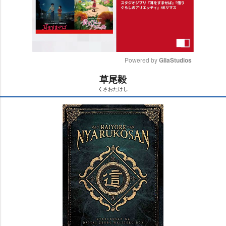
Powered by 
GliaStudios
草尾毅
M
くさおたけし
u
t
e