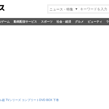
ニュース・特集
&ゲーム
動画配信サービス
スポーツ
社会・経済
グルメ
ビューティ
ラ
超 TVシリーズ コンプリートDVD BOX 下巻