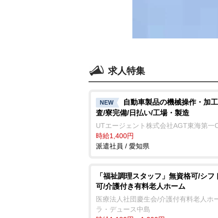
求人特集
自動車製品の機械操作・加工
NEW
査/寮完備/日払い/工場・製造
UTエージェント株式会社AGT東海第一
時給1,400円
派遣社員 / 愛知県
「福祉調理スタッフ」無資格可/シフ
可/介護付き有料老人ホーム
医療法人社団慶生会/介護付有料老人ホ
ラ・デュース中島