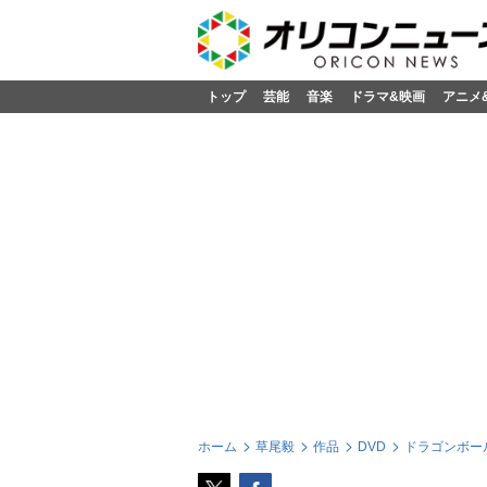
トップ
芸能
音楽
ドラマ&映画
アニメ
ホーム
草尾毅
作品
DVD
ドラゴンボール