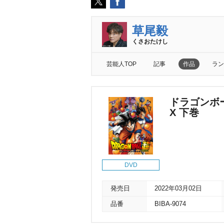
草尾毅
くさおたけし
芸能人TOP
記事
作品
ラン
ドラゴンボー
X 下巻
DVD
発売日
2022年03月02日
品番
BIBA-9074