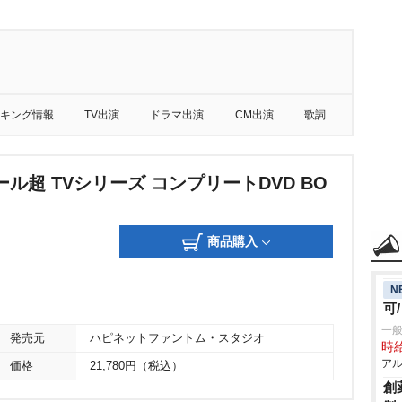
キング情報
TV出演
ドラマ出演
CM出演
歌詞
ル超 TVシリーズ コンプリートDVD BO
商品購入
N
可
一般
発売元
ハピネットファントム・スタジオ
時給
アル
価格
21,780円（税込）
創