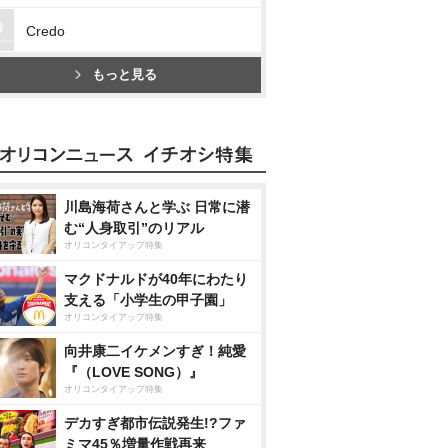
Credo
もっと見る
川島海荷さんと学ぶ 日常に潜
む“人身取引”のリアル
オリコンタイアップ特集
マクドナルドが40年にわたり
支える「小学生の甲子園」
オリコンタイアップ特集
向井康二イケメンすぎ！純愛
『（LOVE SONG）』
オリコンタイアップ特集
デカすぎ都市伝説発生!?ファ
ミマ45％増量作戦再来