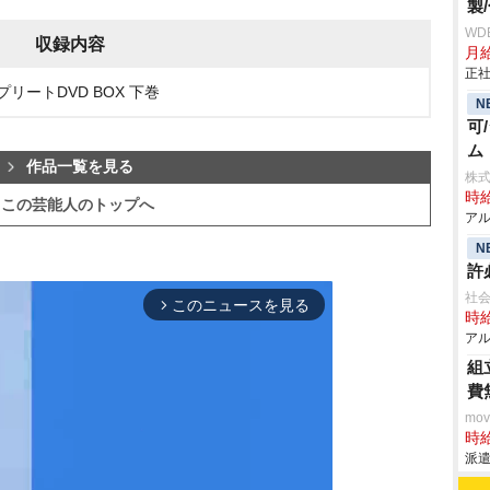
製
WD
収録内容
月給
正社
プリートDVD BOX 下巻
N
可
ム
作品一覧を見る
株
時給
この芸能人のトップへ
アル
N
許
社会
このニュースを見る
arrow_forward_ios
時給
アル
組
費
mo
時給
派遣