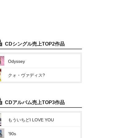
CDシングル売上TOP2作品
Odyssey
クォ・ヴァディス?
CDアルバム売上TOP3作品
もういちどI LOVE YOU
’90s