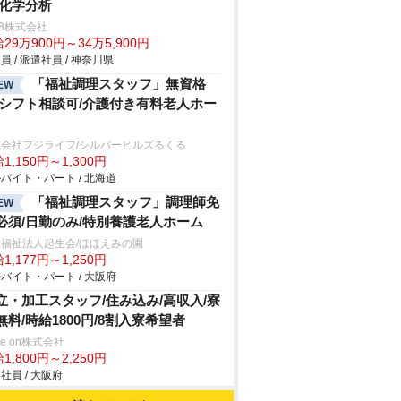
/化学分析
B株式会社
29万900円～34万5,900円
員 / 派遣社員 / 神奈川県
「福祉調理スタッフ」無資格
EW
/シフト相談可/介護付き有料老人ホー
式会社フジライフ/シルバーヒルズるくる
1,150円～1,300円
バイト・パート / 北海道
「福祉調理スタッフ」調理師免
EW
必須/日勤のみ/特別養護老人ホーム
福祉法人起生会/ほほえみの園
1,177円～1,250円
バイト・パート / 大阪府
立・加工スタッフ/住み込み/高収入/寮
無料/時給1800円/8割入寮希望者
ve on株式会社
1,800円～2,250円
社員 / 大阪府