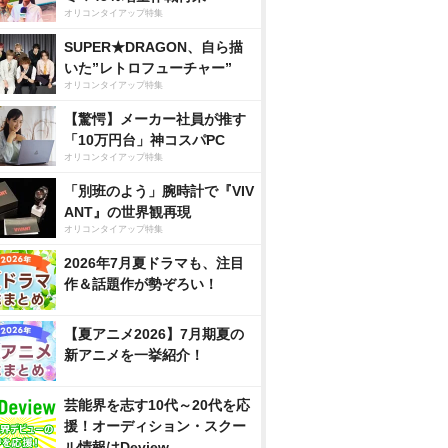
オリコンタイアップ特集
SUPER★DRAGON、自ら描
いた”レトロフューチャー”
オリコンタイアップ特集
【驚愕】メーカー社員が推す
「10万円台」神コスパPC
オリコンタイアップ特集
「別班のよう」腕時計で『VIV
ANT』の世界観再現
オリコンタイアップ特集
2026年7月夏ドラマも、注目
作＆話題作が勢ぞろい！
【夏アニメ2026】7月期夏の
新アニメを一挙紹介！
芸能界を志す10代～20代を応
援！オーディション・スクー
ル情報はDeview