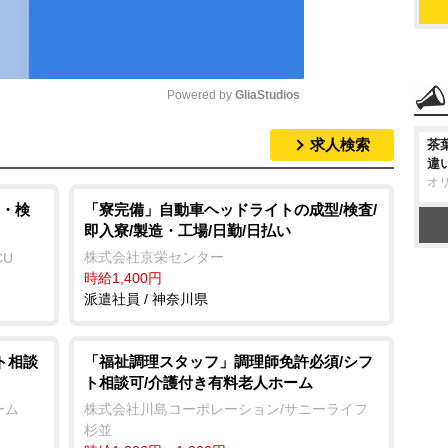
Powered by 
GliaStudios
求人検索
茶
M
違
u
オ
t
・検
「寮完備」自動車ヘッドライトの成型/検査/
即入寮/製造・工場/日勤/日払い
e
株式会社京栄センター
CU
時給1,400円
派遣社員 / 神奈川県
ト相談
「福祉調理スタッフ」調理師免許必須/シフ
ト相談可/介護付き有料老人ホーム
ーム
株式会社川島コーポレーション/サニーライフ
杉並