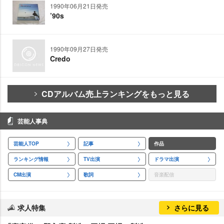
1990年06月21日発売
’90s
1990年09月27日発売
Credo
CDアルバム売上ランキングをもっと見る
芸能人事典
芸能人TOP
記事
作品
ランキング情報
TV出演
ドラマ出演
CM出演
歌詞
音楽配信
求人特集
さらに見る