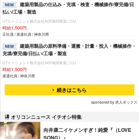
建築用製品の仕込み・充填・検査・機械操作/寮完備/日
NEW
払い/工場・製造
UTエージェント株式会社AGT南関東第二CU
時給1,500円
正社員 / 派遣社員 / 神奈川県
建築用製品の原料準備・運搬・計量・投入・機械操作・
NEW
充填/寮完備/日払い/工場・製造
UTエージェント株式会社AGT南関東第二CU
時給1,500円
派遣社員 / 神奈川県
続きはこちら
sponsored by 求人ボックス
オリコンニュース イチオシ特集
向井康二イケメンすぎ！純愛『（LOVE
SONG）』