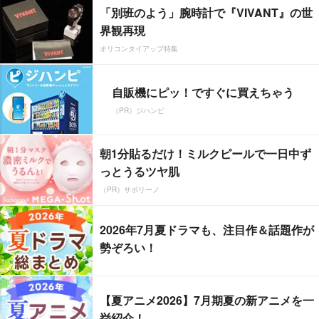
「別班のよう」腕時計で『VIVANT』の世
界観再現
オリコンタイアップ特集
自販機にピッ！ですぐに買えちゃう
（PR）ジハンピ
朝1分貼るだけ！ミルクピールで一日中ず
っとうるツヤ肌
（PR）サボリーノ
2026年7月夏ドラマも、注目作＆話題作が
勢ぞろい！
【夏アニメ2026】7月期夏の新アニメを一
挙紹介！