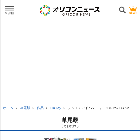
ホーム
草尾毅
作品
Blu-ray
デジモンアドベンチャー: Blu-ray BOX 5
草尾毅
くさおたけし