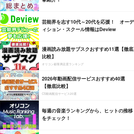
芸能界を志す10代～20代を応援！ オーデ
ィション・スクール情報はDeview
漫画読み放題サブスクおすすめ11選【徹底
比較】
オリコン顧客満足度ランキング
2026年動画配信サービスおすすめ40選
【徹底比較】
CS動画配信サービス20選
毎週の音楽ランキングから、ヒットの推移
をチェック！