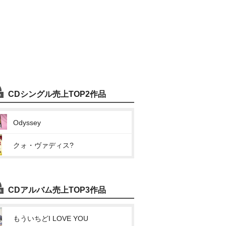
CDシングル売上TOP2作品
Odyssey
クォ・ヴァディス?
CDアルバム売上TOP3作品
もういちどI LOVE YOU