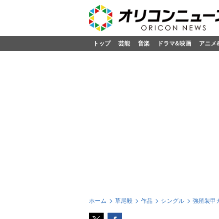
トップ
芸能
音楽
ドラマ&映画
アニメ
ホーム
草尾毅
作品
シングル
強殖装甲