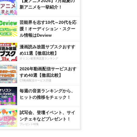
【夏アニメ2026】7月期夏の
新アニメを一挙紹介！
芸能界を志す10代～20代を応
援！オーディション・スクー
ル情報はDeview
漫画読み放題サブスクおすす
め11選【徹底比較】
オリコン顧客満足度ランキング
2026年動画配信サービスおす
すめ40選【徹底比較】
CS動画配信サービス20選
毎週の音楽ランキングから、
ヒットの推移をチェック！
試写会、登壇イベント、サイ
ンチェキなどプレゼント！
プレゼント特集