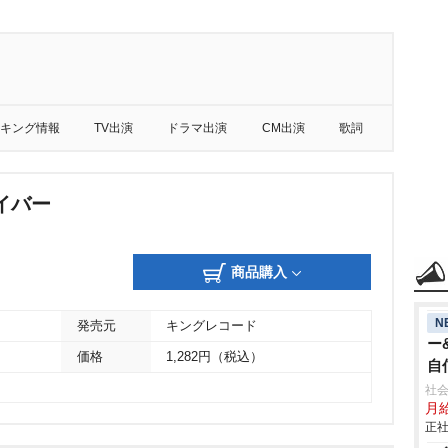
キング情報
TV出演
ドラマ出演
CM出演
歌詞
イバー
商品購入
N
発売元
キングレコード
ー
価格
1,282円（税込）
自
年
社会
月給
正社