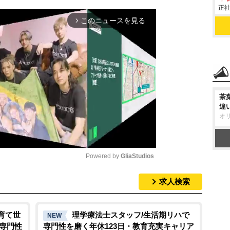
正社
このニュースを見る
arrow_forward_ios
茶
違
オ
Powered by 
GliaStudios
求人検索
M
u
t
育て世
理学療法士スタッフ/生活期リハで
NEW
/専門性
専門性を磨く年休123日・教育充実キャリア
e