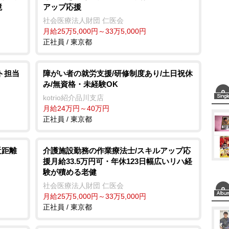
境
アップ応援
社会医療法人財団 仁医会
月給25万5,000円～33万5,000円
正社員 / 東京都
ト担当
障がい者の就労支援/研修制度あり/土日祝休
み/無資格・未経験OK
kotrio紹介品川支店
月給24万円～40万円
正社員 / 東京都
近距離
介護施設勤務の作業療法士/スキルアップ応
援月給33.5万円可・年休123日幅広いリハ経
験が積める老健
社会医療法人財団 仁医会
月給25万5,000円～33万5,000円
正社員 / 東京都