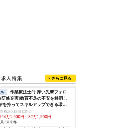
さらに見る
作業療法士/手厚い先輩フォロ
EW
&研修充実!教育不足の不安を解消し
信を持ってスキルアップできる環境
休120日超
医療法人財団 仁医会
24万1,900円～32万1,900円
員 / 東京都