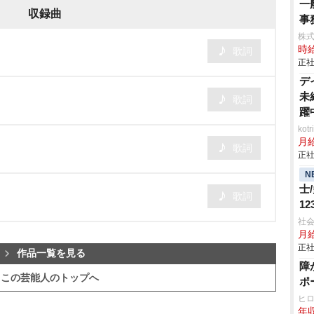
一
収録曲
事
株
時給
歌詞
正社
デ
未
歌詞
躍
ko
月
歌詞
正社
N
士
歌詞
1
社会
月給
正社
作品一覧を見る
障
この芸能人のトップへ
ポ
ヒ
年収