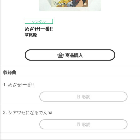
シングル
めざせ!一番!!
草尾毅
商品購入
収録曲
1. めざせ!一番!!
歌詞
2. シアワセになるでんna
歌詞