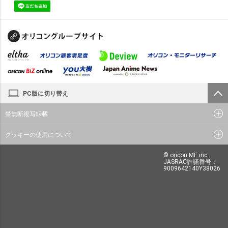
PC版に切り替え
禁無断複写転載
クッキーの使用について
© oricon ME inc.
JASRAC許諾番号：
9009642140Y38026