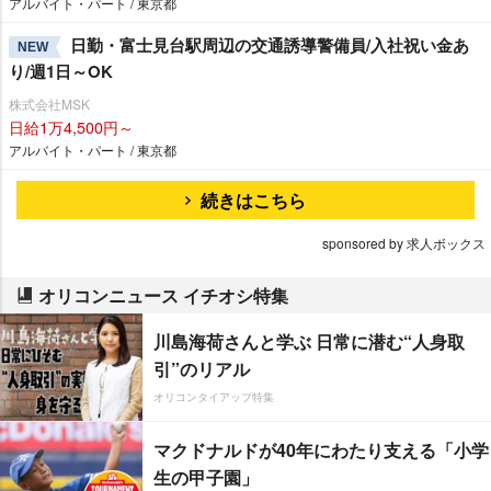
アルバイト・パート / 東京都
日勤・富士見台駅周辺の交通誘導警備員/入社祝い金あ
NEW
り/週1日～OK
株式会社MSK
日給1万4,500円～
アルバイト・パート / 東京都
続きはこちら
sponsored by 求人ボックス
オリコンニュース イチオシ特集
川島海荷さんと学ぶ 日常に潜む“人身取
引”のリアル
オリコンタイアップ特集
マクドナルドが40年にわたり支える「小学
生の甲子園」