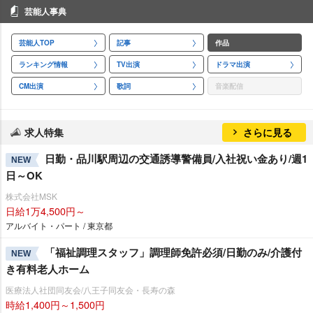
芸能人事典
芸能人TOP
記事
作品
ランキング情報
TV出演
ドラマ出演
CM出演
歌詞
音楽配信
求人特集
さらに見る
日勤・品川駅周辺の交通誘導警備員/入社祝い金あり/週1
NEW
日～OK
株式会社MSK
日給1万4,500円～
アルバイト・パート / 東京都
「福祉調理スタッフ」調理師免許必須/日勤のみ/介護付
NEW
き有料老人ホーム
医療法人社団同友会/八王子同友会・長寿の森
時給1,400円～1,500円