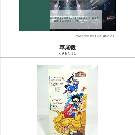
Powered by 
GliaStudios
草尾毅
M
くさおたけし
u
t
e