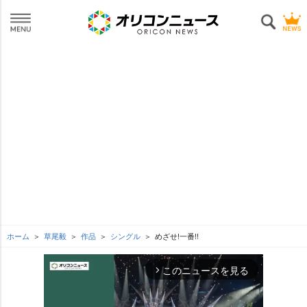
ホーム
草尾毅
作品
シングル
めざせ!一番!!
このニュースを見る
arrow_forward_ios