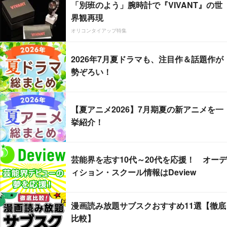
「別班のよう」腕時計で『VIVANT』の世
界観再現
オリコンタイアップ特集
2026年7月夏ドラマも、注目作＆話題作が
勢ぞろい！
【夏アニメ2026】7月期夏の新アニメを一
挙紹介！
芸能界を志す10代～20代を応援！ オーデ
ィション・スクール情報はDeview
漫画読み放題サブスクおすすめ11選【徹底
比較】