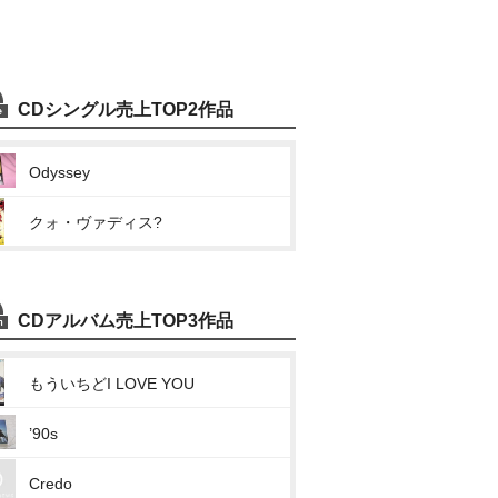
CDシングル売上TOP2作品
Odyssey
クォ・ヴァディス?
CDアルバム売上TOP3作品
もういちどI LOVE YOU
’90s
Credo