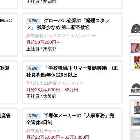
正社員 / 愛知県
arC
グローバル企業の「経理スタッ
NEW
フ」 残業少なめ 第二新卒歓迎
株式会社グッドスマイルカンパニー
月給30万200円～
正社員 / 東京都
歓迎
「学校職員/トリマー常勤講師/」/正
NEW
社員募集/年休120日以上
学校法人21世紀アカデメイア
月給28万4,000円～38万円
正社員 / 大阪府
資産管
半導体メーカーの「人事事務」完
NEW
全週休2日制
株式会社テセック
月給22万5,500円～31万3,850円