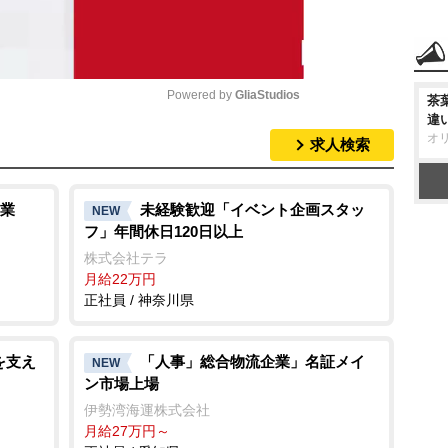
Powered by 
GliaStudios
茶
違
オ
求人検索
M
u
t
業
未経験歓迎「イベント企画スタッ
NEW
フ」年間休日120日以上
e
株式会社テラ
月給22万円
正社員 / 神奈川県
を支え
「人事」総合物流企業」名証メイ
NEW
ン市場上場
伊勢湾海運株式会社
月給27万円～