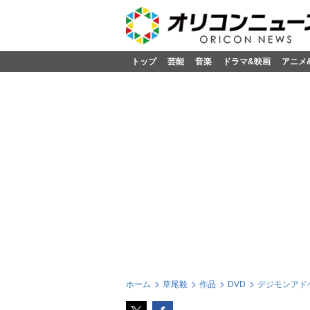
トップ
芸能
音楽
ドラマ&映画
アニメ
ホーム
草尾毅
作品
DVD
デジモンアドベン