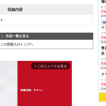
場
株
収録内容
月給
正社
4
N
イ
伊
作品一覧を見る
月
正社
この芸能人のトップへ
専
京
宮
月
このニュースを見る
arrow_forward_ios
正社
ク
ワ
月給
正社