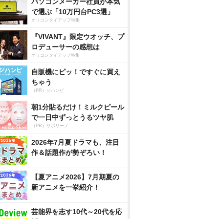
パソコンメーカー社員が本気
で選ぶ「10万円台PC3選」
オリコンタイアップ特集
『VIVANT』限定ウオッチ、プ
ロデューサーの感想は
オリコンタイアップ特集
自販機にピッ！ですぐに買え
ちゃう
（PR）ジハンピ
朝1分貼るだけ！ミルクピール
で一日中ずっとうるツヤ肌
（PR）サボリーノ
2026年7月夏ドラマも、注目
作＆話題作が勢ぞろい！
【夏アニメ2026】7月期夏の
新アニメを一挙紹介！
芸能界を志す10代～20代を応