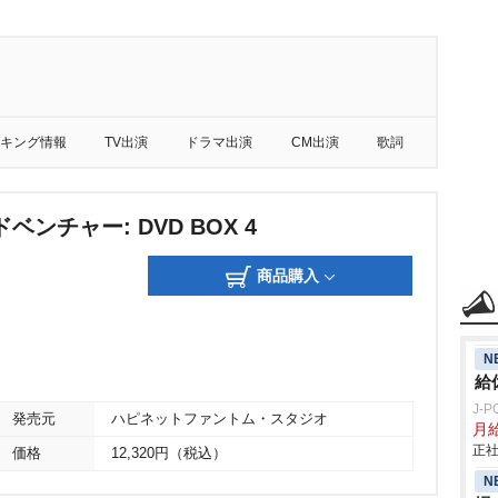
キング情報
TV出演
ドラマ出演
CM出演
歌詞
ンチャー: DVD BOX 4
商品購入
N
給
J-
発売元
ハピネットファントム・スタジオ
月給
正社
価格
12,320円（税込）
N