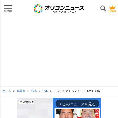
ホーム
草尾毅
作品
DVD
デジモンアドベンチャー: DVD BOX 2
このニュースを見る
arrow_forward_ios