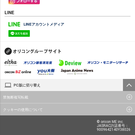
LINE
LINEアカウントメディア
PC版に切り替え
禁無断複写転載
クッキーの使用について
© oricon ME inc.
JASRAC許諾番号：
9009642140Y38026