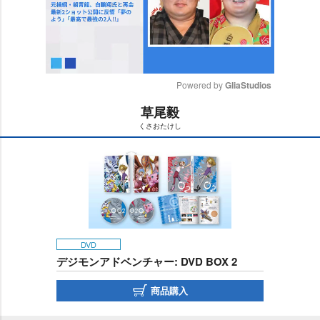
Powered by 
GliaStudios
草尾毅
M
くさおたけし
u
t
e
DVD
デジモンアドベンチャー: DVD BOX 2
商品購入