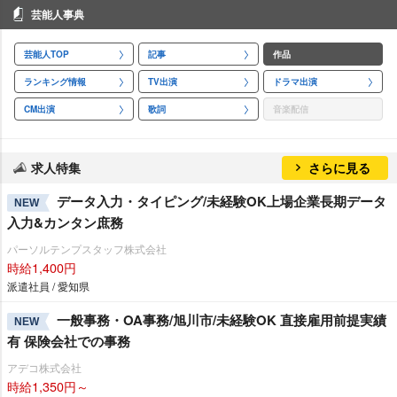
芸能人事典
芸能人TOP
記事
作品
ランキング情報
TV出演
ドラマ出演
CM出演
歌詞
音楽配信
求人特集
さらに見る
データ入力・タイピング/未経験OK上場企業長期データ
NEW
入力&カンタン庶務
パーソルテンプスタッフ株式会社
時給1,400円
派遣社員 / 愛知県
一般事務・OA事務/旭川市/未経験OK 直接雇用前提実績
NEW
有 保険会社での事務
アデコ株式会社
時給1,350円～