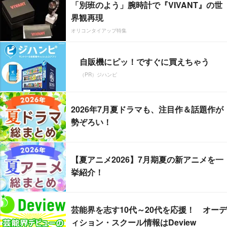
「別班のよう」腕時計で『VIVANT』の世
界観再現
オリコンタイアップ特集
自販機にピッ！ですぐに買えちゃう
（PR）ジハンピ
2026年7月夏ドラマも、注目作＆話題作が
勢ぞろい！
【夏アニメ2026】7月期夏の新アニメを一
挙紹介！
芸能界を志す10代～20代を応援！ オーデ
ィション・スクール情報はDeview