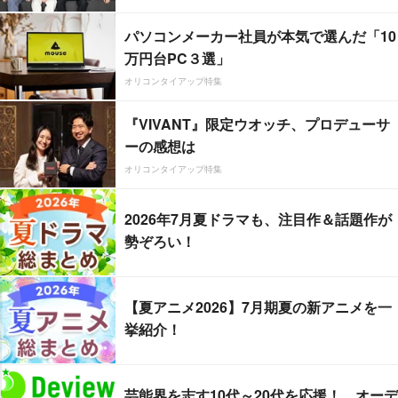
パソコンメーカー社員が本気で選んだ「10
万円台PC３選」
オリコンタイアップ特集
『VIVANT』限定ウオッチ、プロデューサ
ーの感想は
オリコンタイアップ特集
2026年7月夏ドラマも、注目作＆話題作が
勢ぞろい！
【夏アニメ2026】7月期夏の新アニメを一
挙紹介！
芸能界を志す10代～20代を応援！ オーデ