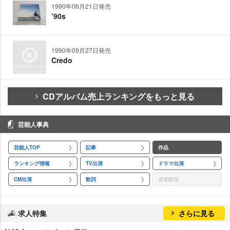
1990年06月21日発売
’90s
1990年09月27日発売
Credo
CDアルバム売上ランキングをもっと見る
芸能人事典
芸能人TOP
記事
作品
ランキング情報
TV出演
ドラマ出演
CM出演
歌詞
音楽配信
求人特集
さらに見る