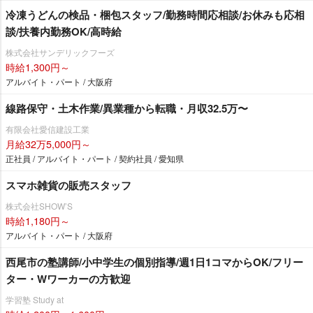
冷凍うどんの検品・梱包スタッフ/勤務時間応相談/お休みも応相
談/扶養内勤務OK/高時給
株式会社サンデリックフーズ
時給1,300円～
アルバイト・パート / 大阪府
線路保守・土木作業/異業種から転職・月収32.5万〜
有限会社愛信建設工業
月給32万5,000円～
正社員 / アルバイト・パート / 契約社員 / 愛知県
スマホ雑貨の販売スタッフ
株式会社SHOW’S
時給1,180円～
アルバイト・パート / 大阪府
西尾市の塾講師/小中学生の個別指導/週1日1コマからOK/フリー
ター・Wワーカーの方歓迎
学習塾 Study at