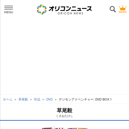
ホーム
草尾毅
作品
DVD
デジモンアドベンチャー: DVD BOX 1
草尾毅
くさおたけし