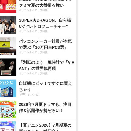
ァミマ夏の大盤振る舞い
オリコンタイアップ特集
SUPER★DRAGON、自ら描
いた”レトロフューチャー”
オリコンタイアップ特集
パソコンメーカー社員が本気
で選ぶ「10万円台PC3選」
オリコンタイアップ特集
「別班のよう」腕時計で『VIV
ANT』の世界観再現
オリコンタイアップ特集
自販機にピッ！ですぐに買え
ちゃう
（PR）ジハンピ
2026年7月夏ドラマも、注目
作＆話題作が勢ぞろい！
【夏アニメ2026】7月期夏の