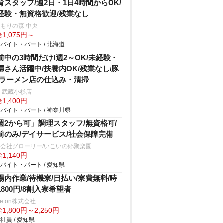
育スタッフ/週2日・1日4時間からOK/
経験・無資格歓迎/残業なし
もりの森 中央
1,075円～
バイト・パート / 北海道
前中の3時間だけ!週2～OK/未経験・
婦さん活躍中/扶養内OK/残業なし/豚
/ラーメン店の仕込み・清掃
 武蔵小杉店
1,400円
バイト・パート / 神奈川県
週2から可」調理スタッフ/無資格可/
前のみ/デイサービス/社会保障完備
会社グローリー/いこいの郷聚楽園
1,140円
バイト・パート / 愛知県
場内作業/待機寮/日払い/寮費無料/時
1800円/8割入寮希望者
ve on株式会社
1,800円～2,250円
社員 / 愛知県