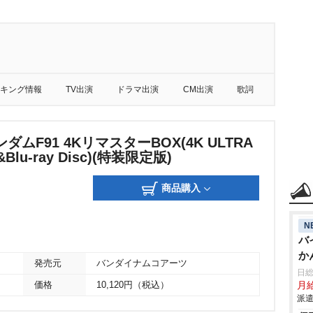
キング情報
TV出演
ドラマ出演
CM出演
歌詞
ムF91 4KリマスターBOX(4K ULTRA
y&Blu-ray Disc)(特装限定版)
商品購入
N
バ
か
発売元
バンダイナムコアーツ
給
日
価格
10,120円（税込）
月給
派遣