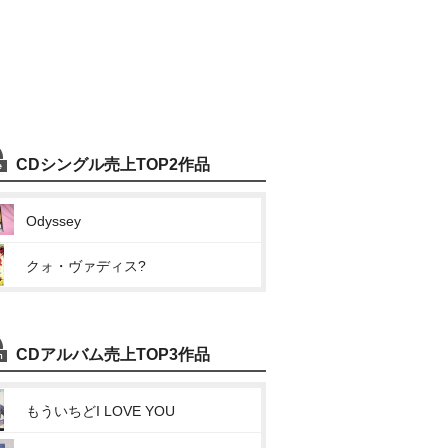
CDシングル売上TOP2作品
Odyssey
クォ・ヴァディス?
CDアルバム売上TOP3作品
もういちどI LOVE YOU