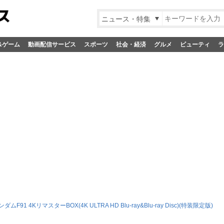
ニュース・特集
&ゲーム
動画配信サービス
スポーツ
社会・経済
グルメ
ビューティ
ラ
F91 4KリマスターBOX(4K ULTRA HD Blu-ray&Blu-ray Disc)(特装限定版)