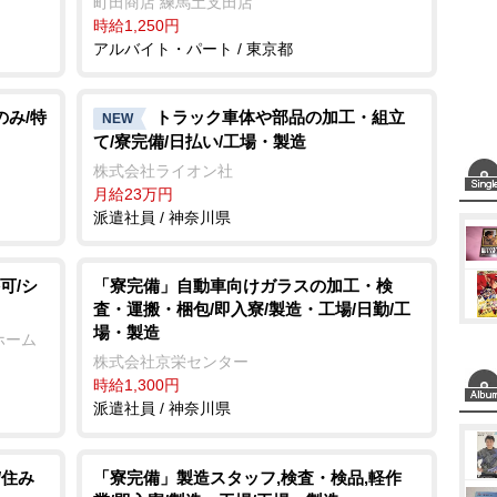
町田商店 練馬土支田店
時給1,250円
アルバイト・パート / 東京都
のみ/特
トラック車体や部品の加工・組立
NEW
て/寮完備/日払い/工場・製造
株式会社ライオン社
月給23万円
派遣社員 / 神奈川県
可/シ
「寮完備」自動車向けガラスの加工・検
査・運搬・梱包/即入寮/製造・工場/日勤/工
場・製造
ホーム
株式会社京栄センター
時給1,300円
派遣社員 / 神奈川県
/住み
「寮完備」製造スタッフ,検査・検品,軽作