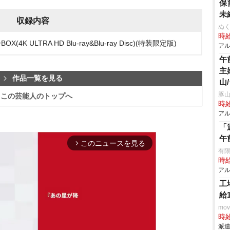
保
未
収録内容
ぬく
時給
K ULTRA HD Blu-ray&Blu-ray Disc)(特装限定版)
アル
午
主
作品一覧を見る
山
豚山
この芸能人のトップへ
時給
アル
「
午
このニュースを見る
arrow_forward_ios
有限
時給
アル
工
給
mo
時給
派遣