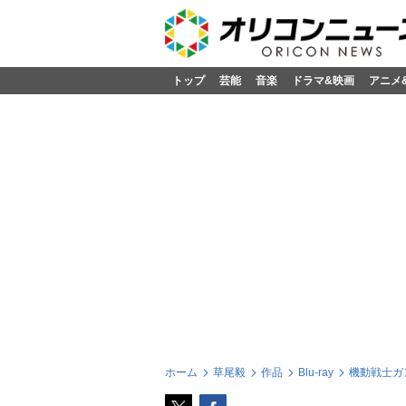
トップ
芸能
音楽
ドラマ&映画
アニメ
ホーム
草尾毅
作品
Blu-ray
機動戦士ガンダム