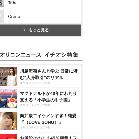
’90s
Credo
もっと見る
川島海荷さんと学ぶ 日常に潜
む“人身取引”のリアル
オリコンタイアップ特集
マクドナルドが40年にわたり
支える「小学生の甲子園」
オリコンタイアップ特集
向井康二イケメンすぎ！純愛
『（LOVE SONG）』
オリコンタイアップ特集
お値段そのまま45％増量！フ