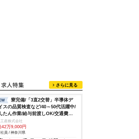
さらに見る
寮完備/「3直2交替」半導体デ
EW
イスの品質検査など/40～50代活躍中/
んたん作業/給与前渡しOK/交通費支
総工産株式会社
42万9,000円
社員 / 神奈川県