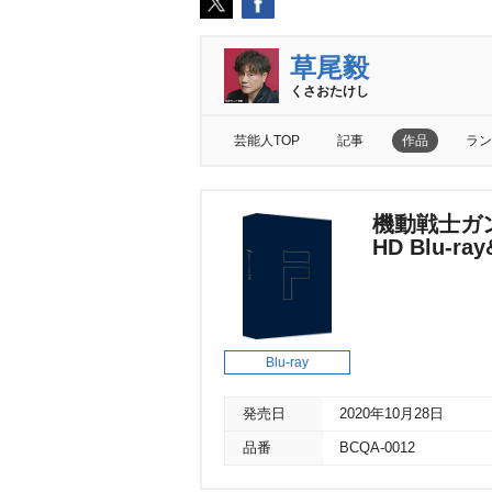
草尾毅
くさおたけし
芸能人TOP
記事
作品
ラン
機動戦士ガンダ
HD Blu-ra
Blu-ray
発売日
2020年10月28日
品番
BCQA-0012