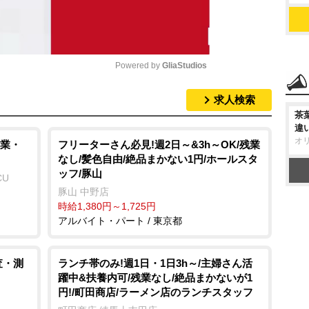
Powered by 
GliaStudios
求人検索
M
茶
u
違
オ
t
業・
フリーターさん必見!週2日～&3h～OK/残業
なし/髪色自由/絶品まかない1円/ホールスタ
e
ッフ/豚山
CU
豚山 中野店
時給1,380円～1,725円
アルバイト・パート / 東京都
査・測
ランチ帯のみ!週1日・1日3h～/主婦さん活
躍中&扶養内可/残業なし/絶品まかないが1
円!/町田商店/ラーメン店のランチスタッフ