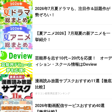
2026年7月夏ドラマも、注目作＆話題作が
勢ぞろい！
【夏アニメ2026】7月期夏の新アニメを一
挙紹介！
芸能界を志す10代～20代を応援！ オーデ
ィション・スクール情報はDeview
漫画読み放題サブスクおすすめ11選【徹底
比較】
オリコン顧客満足度ランキング
2026年動画配信サービスおすすめ40選
【徹底比較】