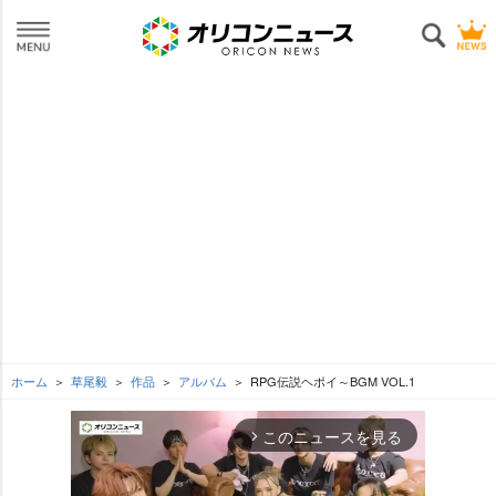
ホーム
草尾毅
作品
アルバム
RPG伝説ヘポイ～BGM VOL.1
このニュースを見る
arrow_forward_ios