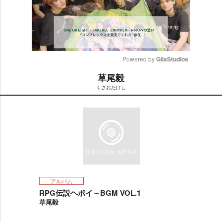
Powered by 
GliaStudios
草尾毅
M
くさおたけし
u
t
e
アルバム
RPG伝説ヘポイ～BGM VOL.1
草尾毅