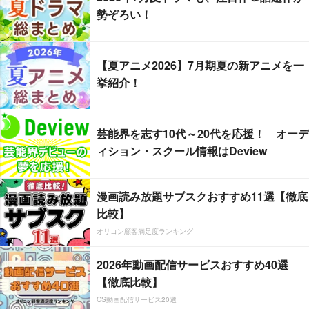
勢ぞろい！
【夏アニメ2026】7月期夏の新アニメを一
挙紹介！
芸能界を志す10代～20代を応援！ オーデ
ィション・スクール情報はDeview
漫画読み放題サブスクおすすめ11選【徹底
比較】
オリコン顧客満足度ランキング
2026年動画配信サービスおすすめ40選
【徹底比較】
CS動画配信サービス20選