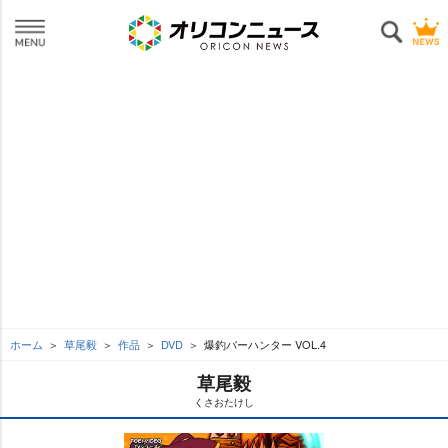
ホーム
草尾毅
作品
DVD
爆釣バーハンター VOL.4
草尾毅
くさおたけし