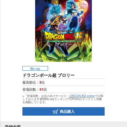
Blu-ray
ドラゴンボール超 ブロリー
最高順位：
3
位
登場回数：
31
回
※「登場回数」は法人向けサービス・
ORICON BiZ online
で公開
しております週間Blu-rayランキングTOP300のランクイン回数
を掲載しています。
商品購入
収録内容