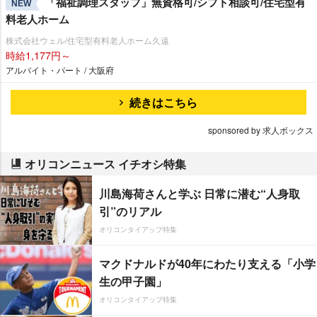
「福祉調理スタッフ」無資格可/シフト相談可/住宅型有
NEW
料老人ホーム
株式会社ウェル/住宅型有料老人ホーム久遠
時給1,177円～
アルバイト・パート / 大阪府
続きはこちら
sponsored by 求人ボックス
オリコンニュース イチオシ特集
川島海荷さんと学ぶ 日常に潜む“人身取
引”のリアル
オリコンタイアップ特集
マクドナルドが40年にわたり支える「小学
生の甲子園」
オリコンタイアップ特集