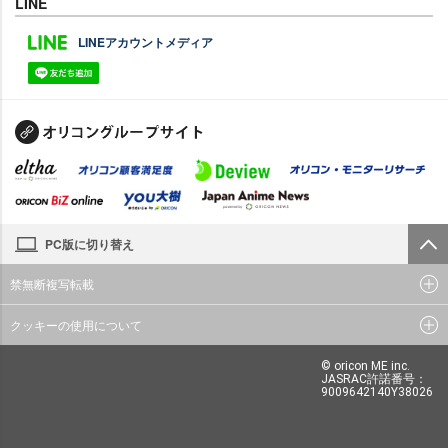
LINE
LINEアカウントメディア
PC版に切り替え
禁無断複写転載
クッキーの使用について
© oricon ME inc.
JASRAC許諾番号：
9009642140Y38026