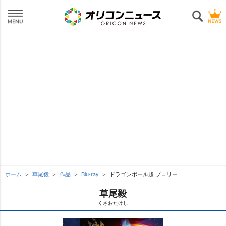
ホーム
草尾毅
作品
Blu-ray
ドラゴンボール超 ブロリー
草尾毅
くさおたけし