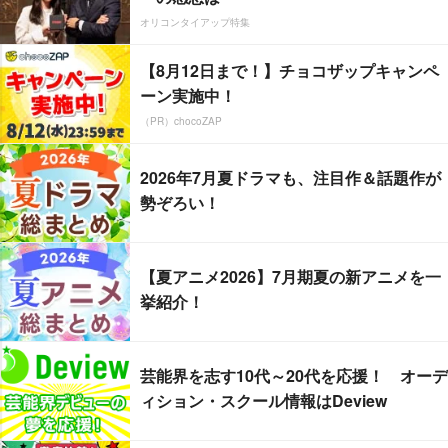
オリコンタイアップ特集
【8月12日まで！】チョコザップキャンペ
ーン実施中！
（PR）chocoZAP
2026年7月夏ドラマも、注目作＆話題作が
勢ぞろい！
【夏アニメ2026】7月期夏の新アニメを一
挙紹介！
芸能界を志す10代～20代を応援！ オーデ
ィション・スクール情報はDeview