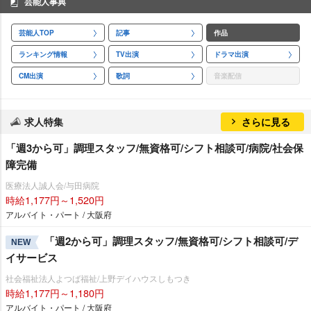
芸能人事典
芸能人TOP
記事
作品
ランキング情報
TV出演
ドラマ出演
CM出演
歌詞
音楽配信
求人特集
さらに見る
「週3から可」調理スタッフ/無資格可/シフト相談可/病院/社会保
障完備
医療法人誠人会/与田病院
時給1,177円～1,520円
アルバイト・パート / 大阪府
「週2から可」調理スタッフ/無資格可/シフト相談可/デ
NEW
イサービス
社会福祉法人よつば福祉/上野デイハウスしもつき
時給1,177円～1,180円
アルバイト・パート / 大阪府