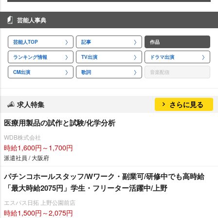
芸能人事典
芸能人TOP
記事
作品
ランキング情報
TV出演
ドラマ出演
CM出演
歌詞
音楽配信
求人特集
さらに見る
医療用製品の試作と試験/化学分析
WDB株式会社
時給1,600円～1,700円
派遣社員 / 大阪府
パチンコホールスタッフ/Wワーク・副業可/研修中でも高時給
「最大時給2075円」学生・フリーター活躍中/上野
エスパス日拓 上野公園前店
時給1,500円～2,075円