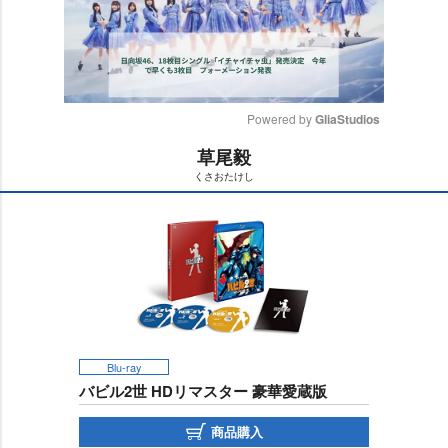
Powered by 
GliaStudios
草尾毅
M
くさおたけし
u
t
e
Blu-ray
バビル2世 HDリマスター 豪華愛蔵版
商品購入