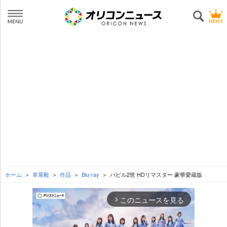
ホーム
草尾毅
作品
Blu-ray
バビル2世 HDリマスター 豪華愛蔵版
このニュースを見る
arrow_forward_ios