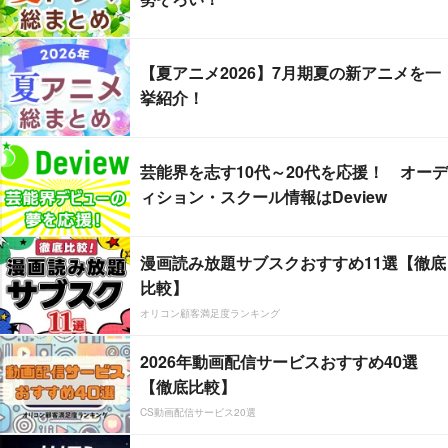
【夏アニメ2026】7月期夏の新アニメを一
挙紹介！
芸能界を志す10代～20代を応援！ オーデ
ィション・スクール情報はDeview
漫画読み放題サブスクおすすめ11選【徹底
比較】
オリコン顧客満足度ランキング
2026年動画配信サービスおすすめ40選
【徹底比較】
CS動画配信サービス20選