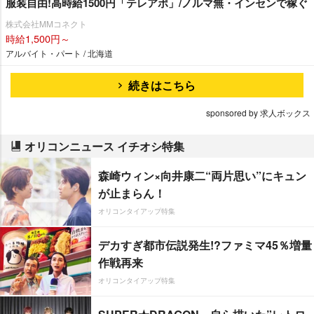
服装自由!高時給1500円「テレアポ」/ノルマ無・インセンで稼ぐ
株式会社MMコネクト
時給1,500円～
アルバイト・パート / 北海道
続きはこちら
sponsored by 求人ボックス
オリコンニュース イチオシ特集
森崎ウィン×向井康二“両片思い”にキュン
が止まらん！
オリコンタイアップ特集
デカすぎ都市伝説発生!?ファミマ45％増量
作戦再来
オリコンタイアップ特集