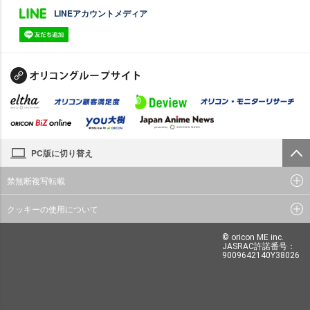
LINEアカウントメディア
PC版に切り替え
禁無断複写転載
クッキーの使用について
© oricon ME inc.
JASRAC許諾番号：
9009642140Y38026