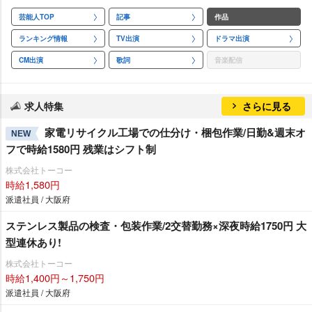
芸能人TOP
記事
作品
ランキング情報
TV出演
ドラマ出演
CM出演
歌詞
音楽配信
求人特集
さらに見る
家電リサイクル工場での仕分け・梱包作業/日勤&週末オ
NEW
フで時給1580円 残業はシフト制
株式会社トーコー
時給1,580円
派遣社員 / 大阪府
ステンレス製品の検査・包装作業/2交替勤務×深夜時給1750円 大
型連休あり!
株式会社トーコー
時給1,400円～1,750円
派遣社員 / 大阪府