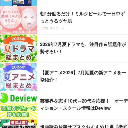
朝1分貼るだけ！ミルクピールで一日中ず
っとうるツヤ肌
（PR）サボリーノ
2026年7月夏ドラマも、注目作＆話題作が
勢ぞろい！
【夏アニメ2026】7月期夏の新アニメを一
挙紹介！
芸能界を志す10代～20代を応援！ オーデ
ィション・スクール情報はDeview
漫画読み放題サブスクおすすめ11選【徹底