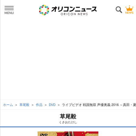
ホーム
草尾毅
作品
DVD
ライブビデオ 戦国無双 声優奥義 2016 ～真田・
草尾毅
くさおたけし