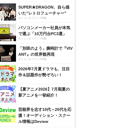
SUPER★DRAGON、自ら描
いた”レトロフューチャー”
オリコンタイアップ特集
パソコンメーカー社員が本気
で選ぶ「10万円台PC3選」
オリコンタイアップ特集
「別班のよう」腕時計で『VIV
ANT』の世界観再現
オリコンタイアップ特集
2026年7月夏ドラマも、注目
作＆話題作が勢ぞろい！
【夏アニメ2026】7月期夏の
新アニメを一挙紹介！
芸能界を志す10代～20代を応
援！オーディション・スクー
ル情報はDeview