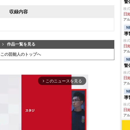
警
株式
収録内容
日給
アル
N
導
株式
作品一覧を見る
日給
アル
この芸能人のトップへ
N
警
株式
日給
このニュースを見る
arrow_forward_ios
アル
N
導
株式
日給
アル