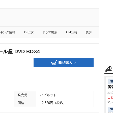
キング情報
TV出演
ドラマ出演
CM出演
歌詞
ル超 DVD BOX4
商品購入
N
警
株式
発売元
ハピネット
日給
アル
価格
12,320円（税込）
N