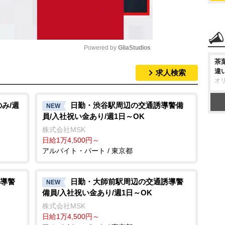
Powered by 
GliaStudios
茶
違
求人検索
M
オ
u
t
み/週
日勤・渋谷駅周辺の交通誘導警備
NEW
員/入社祝い金あり/週1日～OK
e
株式会社MSK
日給1万4,500円～
アルバイト・パート / 東京都
導警
日勤・大師前駅周辺の交通誘導警
NEW
備員/入社祝い金あり/週1日～OK
株式会社MSK
日給1万4,500円～