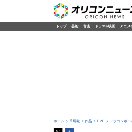
トップ
芸能
音楽
ドラマ&映画
アニメ
ホーム
草尾毅
作品
DVD
ドラゴンボール超