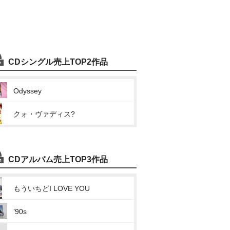
CDシングル売上TOP2作品
Odyssey
クォ・ヴァディス?
CDアルバム売上TOP3作品
もういちどI LOVE YOU
’90s