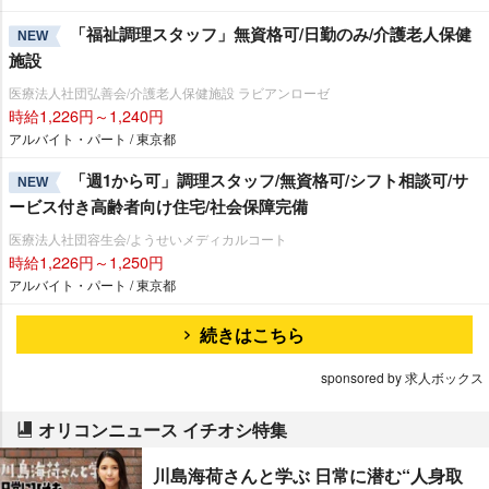
「福祉調理スタッフ」無資格可/日勤のみ/介護老人保健
NEW
施設
医療法人社団弘善会/介護老人保健施設 ラビアンローゼ
時給1,226円～1,240円
アルバイト・パート / 東京都
「週1から可」調理スタッフ/無資格可/シフト相談可/サ
NEW
ービス付き高齢者向け住宅/社会保障完備
医療法人社団容生会/ようせいメディカルコート
時給1,226円～1,250円
アルバイト・パート / 東京都
続きはこちら
sponsored by 求人ボックス
オリコンニュース イチオシ特集
川島海荷さんと学ぶ 日常に潜む“人身取