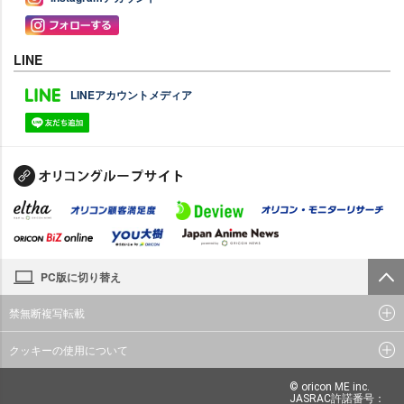
LINE
LINEアカウントメディア
PC版に切り替え
禁無断複写転載
クッキーの使用について
© oricon ME inc.
JASRAC許諾番号：