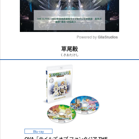
Powered by 
GliaStudios
草尾毅
M
くさおたけし
u
t
e
Blu-ray
OVA「テイルズ オブ ファンタジア THE