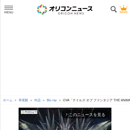
ホーム
草尾毅
作品
Blu-ray
OVA「テイルズ オブ ファンタジア THE ANIMAT
このニュースを見る
arrow_forward_ios