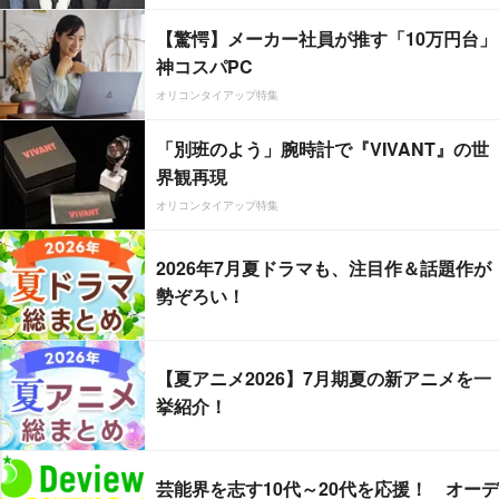
【驚愕】メーカー社員が推す「10万円台」
神コスパPC
オリコンタイアップ特集
「別班のよう」腕時計で『VIVANT』の世
界観再現
オリコンタイアップ特集
2026年7月夏ドラマも、注目作＆話題作が
勢ぞろい！
【夏アニメ2026】7月期夏の新アニメを一
挙紹介！
芸能界を志す10代～20代を応援！ オーデ