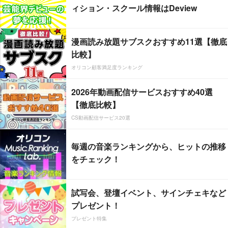
ィション・スクール情報はDeview
漫画読み放題サブスクおすすめ11選【徹底
比較】
オリコン顧客満足度ランキング
2026年動画配信サービスおすすめ40選
【徹底比較】
CS動画配信サービス20選
毎週の音楽ランキングから、ヒットの推移
をチェック！
試写会、登壇イベント、サインチェキなど
プレゼント！
プレゼント特集