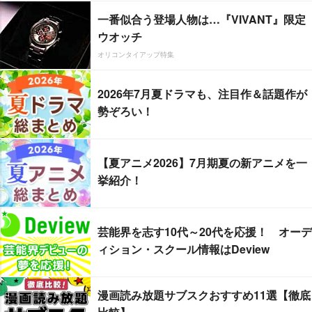
一番似合う登場人物は…『VIVANT』限定
ウオッチ
オリコンタイアップ特集
2026年7月夏ドラマも、注目作＆話題作が
勢ぞろい！
【夏アニメ2026】7月期夏の新アニメを一
挙紹介！
芸能界を志す10代～20代を応援！ オーデ
ィション・スクール情報はDeview
漫画読み放題サブスクおすすめ11選【徹底