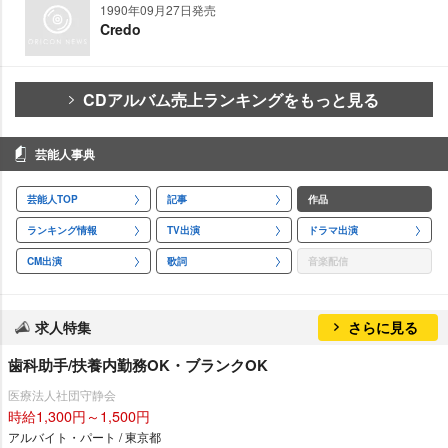
1990年09月27日発売
Credo
CDアルバム売上ランキングをもっと見る
芸能人事典
芸能人TOP
記事
作品
ランキング情報
TV出演
ドラマ出演
CM出演
歌詞
音楽配信
求人特集
さらに見る
歯科助手/扶養内勤務OK・ブランクOK
医療法人社団守静会
時給1,300円～1,500円
アルバイト・パート / 東京都