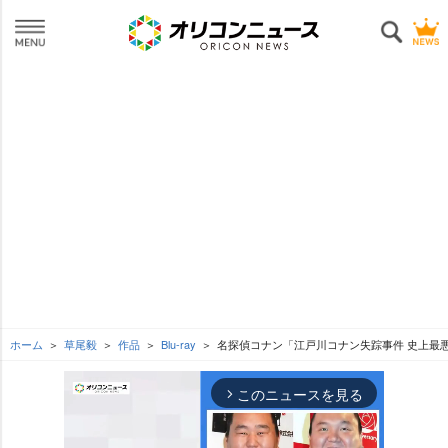
ホーム
草尾毅
作品
Blu-ray
名探偵コナン「江戸川コナン失踪事件 史上最
このニュースを見る
arrow_forward_ios