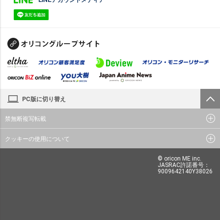
PC版に切り替え
禁無断複写転載
クッキーの使用について
© oricon ME inc.
JASRAC許諾番号：
9009642140Y38026