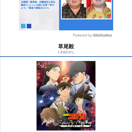
Powered by 
GliaStudios
草尾毅
M
くさおたけし
u
t
e