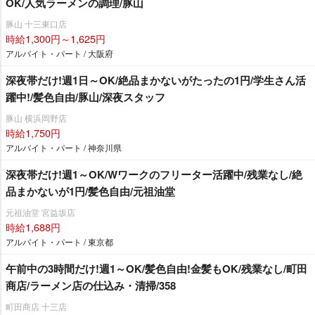
OK/人気ラーメンの調理/豚山
豚山 十三東口店
時給1,300円～1,625円
アルバイト・パート / 大阪府
深夜帯だけ!週1日～OK/絶品まかないがたったの1円/学生さん活
躍中!/髪色自由/豚山/深夜スタッフ
豚山 横浜岡野店
時給1,750円
アルバイト・パート / 神奈川県
深夜帯だけ!週1～OK/Wワークのフリーター活躍中/残業なし/絶
品まかないが1円/髪色自由/元祖油堂
元祖油堂 宮益坂店
時給1,688円
アルバイト・パート / 東京都
午前中の3時間だけ!週1～OK/髪色自由!金髪もOK/残業なし/町田
商店/ラーメン店の仕込み・清掃/358
町田商店 十三店