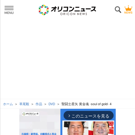
ホーム
草尾毅
作品
DVD
聖闘士星矢 黄金魂 -soul of gold- 4
このニュースを見る
arrow_forward_ios