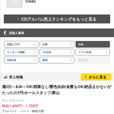
Credo
CDアルバム売上ランキングをもっと見る
芸能人事典
芸能人TOP
記事
作品
ランキング情報
TV出演
ドラマ出演
CM出演
歌詞
音楽配信
求人特集
さらに見る
週2日～&3h～OK/残業なし/髪色自由!金髪もOK/絶品まかないが
たったの1円/ホールスタッフ/豚山
豚山 武蔵小杉店
時給1,400円～1,750円
アルバイト・パート / 神奈川県