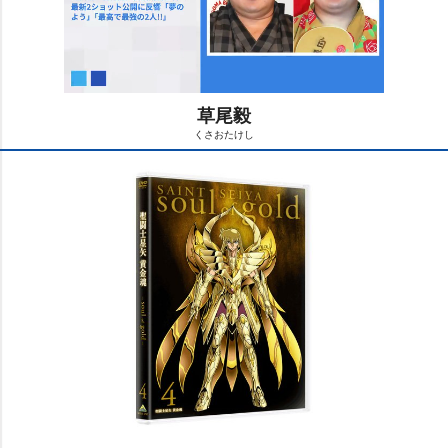
草尾毅
くさおたけし
M
u
t
e