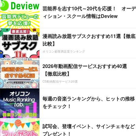
芸能界を志す10代～20代を応援！ オーデ
ィション・スクール情報はDeview
漫画読み放題サブスクおすすめ11選【徹底
比較】
オリコン顧客満足度ランキング
2026年動画配信サービスおすすめ40選
【徹底比較】
CS動画配信サービス20選
毎週の音楽ランキングから、ヒットの推移
をチェック！
試写会、登壇イベント、サインチェキなど
プレゼント！