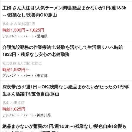
主婦 さん大注目!人気ラーメン調理/絶品まかないが1円/週1&3h
～/残業なし/扶養内OK/豚山
豚山 名古屋太閤口店
時給1,300円～1,625円
アルバイト・パート / 愛知県
介護施設勤務の作業療法士/経験を活かして生活期リハへ時給
1932円・残業なし安心の老健勤務
社会医療法人財団 仁医会
時給1,932円～
アルバイト・パート / 東京都
深夜帯だけ!週1日～OK/残業なし/絶品まかないがたったの1円/学
生さん活躍中!/髪色自由/豚山
豚山 小田原店
時給1,625円
アルバイト・パート / 神奈川県
絶品まかないが驚異の1円/週1&3h～/残業なし/髪色自由!金髪も