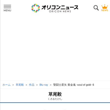
ホーム
草尾毅
作品
Blu-ray
聖闘士星矢 黄金魂 -soul of gold- 6
草尾毅
くさおたけし