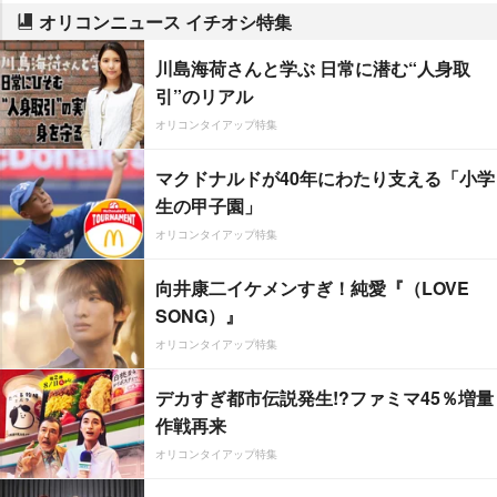
オリコンニュース イチオシ特集
川島海荷さんと学ぶ 日常に潜む“人身取
引”のリアル
オリコンタイアップ特集
マクドナルドが40年にわたり支える「小学
生の甲子園」
オリコンタイアップ特集
向井康二イケメンすぎ！純愛『（LOVE
SONG）』
オリコンタイアップ特集
デカすぎ都市伝説発生!?ファミマ45％増量
作戦再来
オリコンタイアップ特集