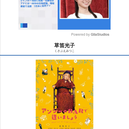
Powered by 
GliaStudios
草笛光子
M
くさぶえみつこ
u
t
e