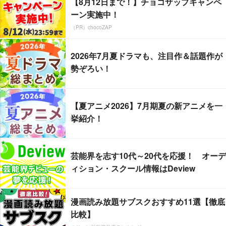
【8月12日まで！】チョコザップキャンペ
ーン実施中！
（PR）chocoZAP
2026年7月夏ドラマも、注目作＆話題作が
勢ぞろい！
【夏アニメ2026】7月期夏の新アニメを一
挙紹介！
芸能界を志す10代～20代を応援！ オーデ
ィション・スクール情報はDeview
漫画読み放題サブスクおすすめ11選【徹底
比較】