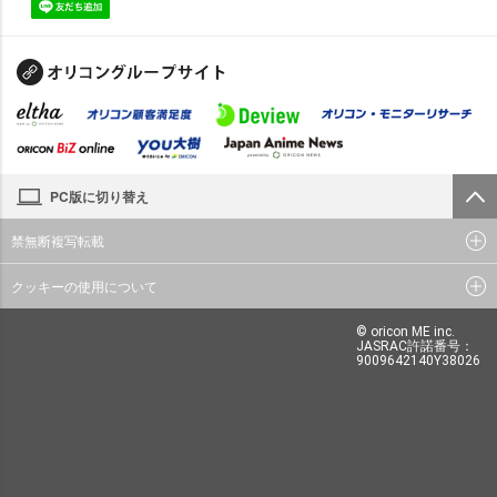
PC版に切り替え
禁無断複写転載
クッキーの使用について
© oricon ME inc.
JASRAC許諾番号：
9009642140Y38026