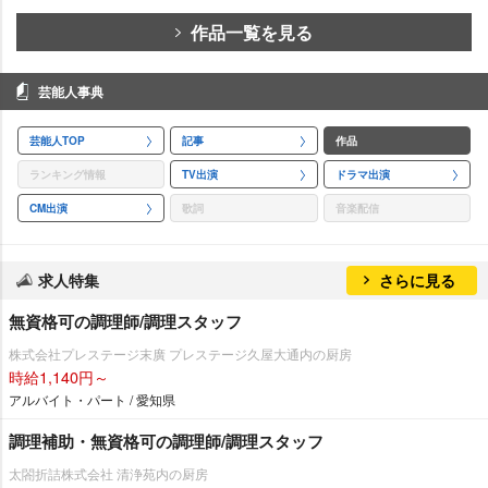
作品一覧を見る
芸能人事典
芸能人TOP
記事
作品
ランキング情報
TV出演
ドラマ出演
CM出演
歌詞
音楽配信
求人特集
さらに見る
無資格可の調理師/調理スタッフ
株式会社プレステージ末廣 プレステージ久屋大通内の厨房
時給1,140円～
アルバイト・パート / 愛知県
調理補助・無資格可の調理師/調理スタッフ
太閤折詰株式会社 清浄苑内の厨房