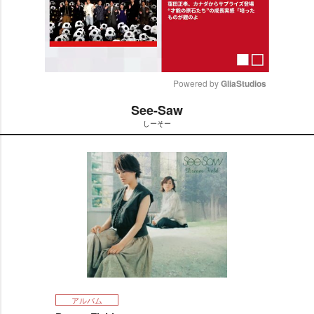
Powered by 
GliaStudios
See-Saw
M
しーそー
u
t
e
アルバム