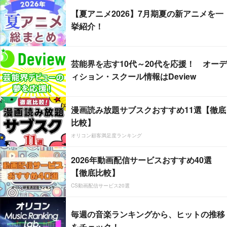
【夏アニメ2026】7月期夏の新アニメを一
挙紹介！
芸能界を志す10代～20代を応援！ オーデ
ィション・スクール情報はDeview
漫画読み放題サブスクおすすめ11選【徹底
比較】
オリコン顧客満足度ランキング
2026年動画配信サービスおすすめ40選
【徹底比較】
CS動画配信サービス20選
毎週の音楽ランキングから、ヒットの推移
をチェック！