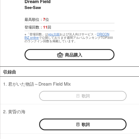
Dream Field
See-Saw
最高順位：
7
位
登場回数：
11
回
※「登場回数」は
you大樹
および法人向けサービス・
ORICON
BiZ online
で公開しております週間アルバムランキングTOP300
のランクイン回数を掲載しています。
商品購入
収録曲
1. 君がいた物語～Dream Field Mix
歌詞
2. 黄昏の海
歌詞