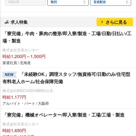
CM出演
歌詞
音楽配信
求人特集
さらに見る
「寮完備」牛肉・豚肉の整形/即入寮/製造・工場/日勤/日払い/工
場・製造
株式会社京栄センター
時給1,200円～1,500円
派遣社員 / 北海道
「未経験OK」調理スタッフ/無資格可/日勤のみ/住宅型
NEW
有料老人ホーム/社会保障完備
株式会社BISCUSS/HIBISU土生
時給1,177円
アルバイト・パート / 大阪府
「寮完備」機械オペレーター/即入寮/製造・工場/工場・製造
株式会社京栄センター
時給1,650円