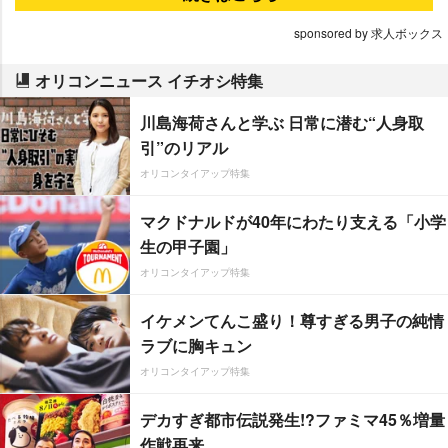
sponsored by 求人ボックス
オリコンニュース イチオシ特集
川島海荷さんと学ぶ 日常に潜む“人身取
引”のリアル
オリコンタイアップ特集
マクドナルドが40年にわたり支える「小学
生の甲子園」
オリコンタイアップ特集
イケメンてんこ盛り！尊すぎる男子の純情
ラブに胸キュン
オリコンタイアップ特集
デカすぎ都市伝説発生!?ファミマ45％増量
作戦再来