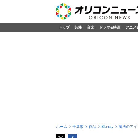
トップ
芸能
音楽
ドラマ&映画
アニメ
ホーム
千葉繁
作品
Blu-ray
魔法のアイドル