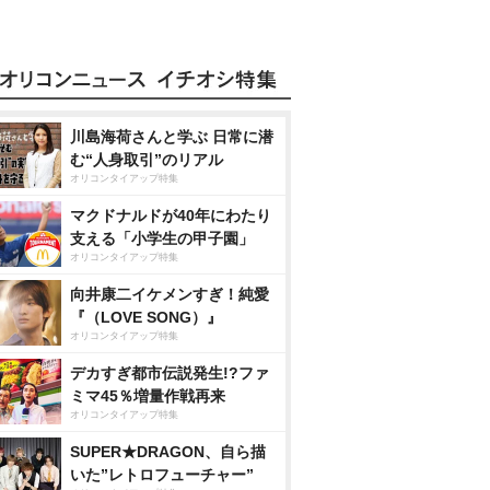
川島海荷さんと学ぶ 日常に潜
む“人身取引”のリアル
オリコンタイアップ特集
マクドナルドが40年にわたり
支える「小学生の甲子園」
オリコンタイアップ特集
向井康二イケメンすぎ！純愛
『（LOVE SONG）』
オリコンタイアップ特集
デカすぎ都市伝説発生!?ファ
ミマ45％増量作戦再来
オリコンタイアップ特集
SUPER★DRAGON、自ら描
いた”レトロフューチャー”