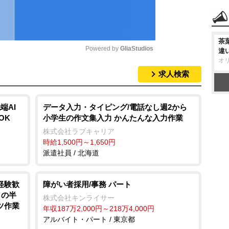
茶
Powered by 
GliaStudios
違
オ
求人検索
M
u
t
端AI
データ入力・タイピング/電話なし週2から
OK
小学生の作文集入力 かんたんな入力作業
e
株式会社ラブキャリア
時給1,500円～1,650円
派遣社員 / 北海道
経験歓
障がい者採用/事務 パート
月の半
株式会社キンライサー
ツ作業
年収187万2,000円～218万4,000円
アルバイト・パート / 東京都