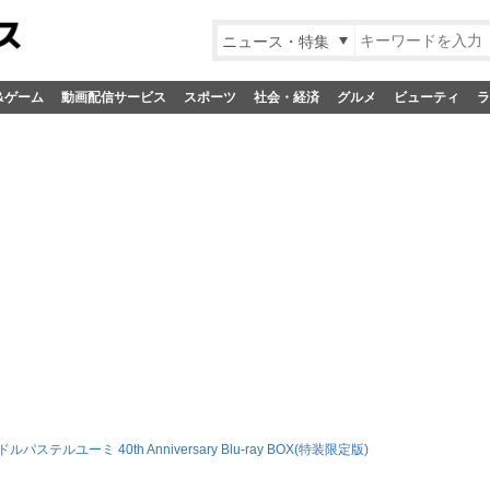
ニュース・特集
&ゲーム
動画配信サービス
スポーツ
社会・経済
グルメ
ビューティ
ラ
パステルユーミ 40th Anniversary Blu-ray BOX(特装限定版)