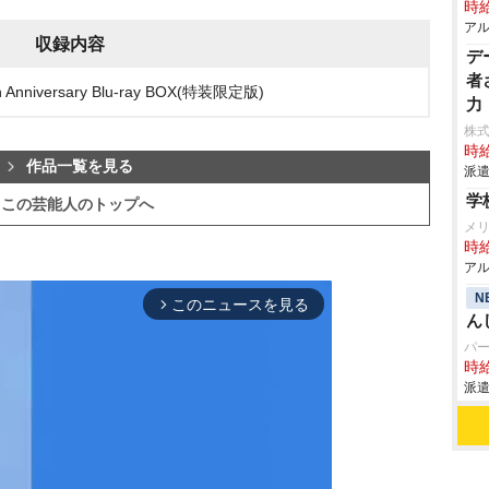
時給
アル
収録内容
デ
者
iversary Blu-ray BOX(特装限定版)
力
株
時給
作品一覧を見る
派遣
学
この芸能人のトップへ
メ
時給
アル
N
このニュースを見る
arrow_forward_ios
ん
パ
時給
派遣