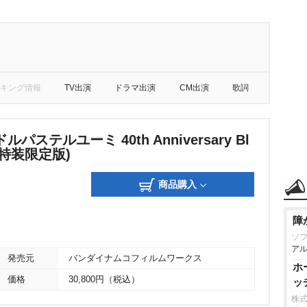
キング情報
TV出演
ドラマ出演
CM出演
歌詞
パステルユーミ 40th Anniversary Bl
X(特装限定版)
商品購入
障
ソ
アル
発売元
バンダイナムコフィルムワークス
ホ
価格
30,800円（税込）
ッ
株