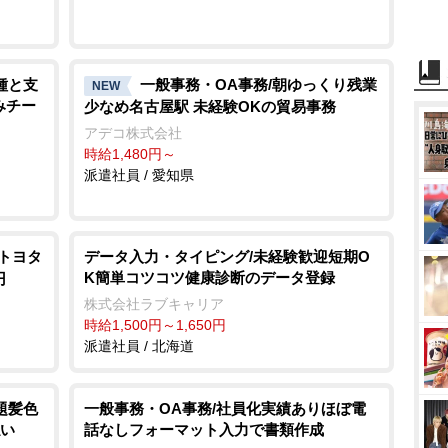
種と支
一般事務・OA事務/朝ゆっくり残業
NEW
みチー
少なめ名古屋駅 未経験OKの貿易事務
アデコ株式会社
時給1,480円～
派遣社員 / 愛知県
りトヨタ
データ入力・タイピング/未経験歓迎短期O
K簡単コツコツ健康診断のデータ登録
円
株式会社ラブキャリア
時給1,500円～1,650円
派遣社員 / 北海道
題髪色
一般事務・OA事務/社員化実績ありほぼ電
払い
話なしフォーマット入力で書類作成