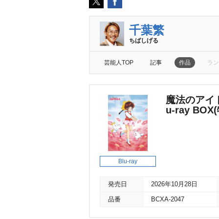
千葉繁
ちばしげる
芸能人TOP
記事
作品
ラン
魔法のアイドル
u-ray BO
Blu-ray
発売日
2026年10月28日
品番
BCXA-2047