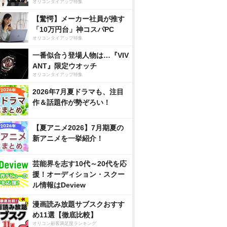
オリコンタイアップ特集
【驚愕】メーカー社員が推す
「10万円台」神コスパPC
オリコンタイアップ特集
一番似合う登場人物は…『VIV
ANT』限定ウオッチ
オリコンタイアップ特集
2026年7月夏ドラマも、注目
作＆話題作が勢ぞろい！
【夏アニメ2026】7月期夏の
新アニメを一挙紹介！
芸能界を志す10代～20代を応
援！オーディション・スクー
ル情報はDeview
漫画読み放題サブスクおすす
め11選【徹底比較】
オリコン顧客満足度ランキング