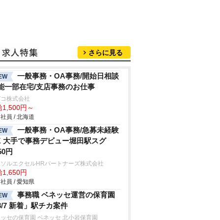
さらに見る
一般事務・OA事務/開始日相談
EW
能一部在宅/支店事務のお仕事
デコ株式会社
1,500円～
社員 / 北海道
一般事務・OA事務/急募未経験
EW
K 大手で事務デビュー堀田駅スグ
50円
ーソルエクセルHRパートナーズ株式会社
1,650円
社員 / 愛知県
事務職 ベネッセ運営の保育園
EW
8/7 新着」駅チカ案件
ッセの保育園 ベネッセ 北小岩保育園