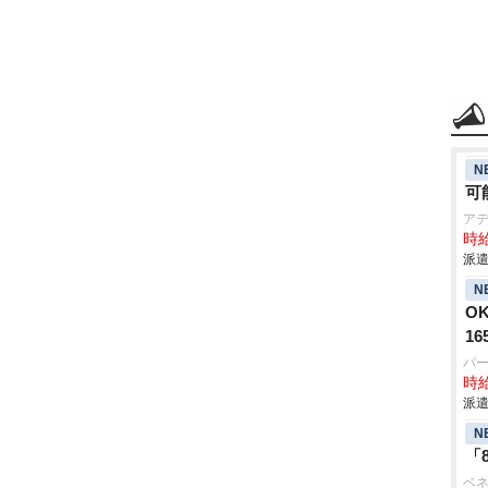
N
可
ア
時給
派遣
N
O
16
パ
時給
派遣
N
「
ベネ