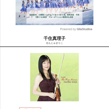
Powered by 
GliaStudios
千住真理子
M
せんじゅまりこ
u
t
e