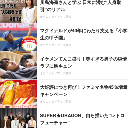
川島海荷さんと学ぶ 日常に潜む“人身取
引”のリアル
オリコンタイアップ特集
マクドナルドが40年にわたり支える「小学
生の甲子園」
オリコンタイアップ特集
イケメンてんこ盛り！尊すぎる男子の純情
ラブに胸キュン
オリコンタイアップ特集
大好評につき再び！ファミマ名物45％増量
キャンペーン
オリコンタイアップ特集
SUPER★DRAGON、自ら描いた”レトロ
フューチャー”