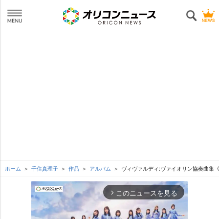
ホーム
千住真理子
作品
アルバム
ヴィヴァルディ:ヴァイオリン協奏曲集
このニュースを見る
arrow_forward_ios