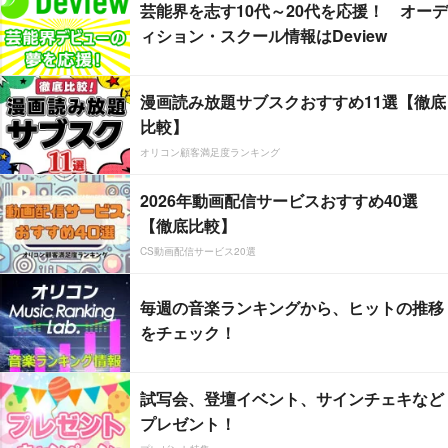
芸能界を志す10代～20代を応援！ オーデ
ィション・スクール情報はDeview
漫画読み放題サブスクおすすめ11選【徹底
比較】
オリコン顧客満足度ランキング
2026年動画配信サービスおすすめ40選
【徹底比較】
CS動画配信サービス20選
毎週の音楽ランキングから、ヒットの推移
をチェック！
試写会、登壇イベント、サインチェキなど
プレゼント！