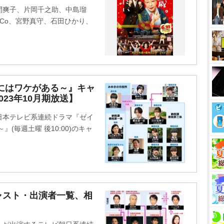
間爽子、片岡千之助、中島瑠
iCo、宮野真守、石田ひかり、
にはワケがある～』キャ
23年10月期放送】
日本テレビ系連続ドラマ『ゼイ
(毎週土曜 後10:00)のキャ
ャスト・出演者一覧、相