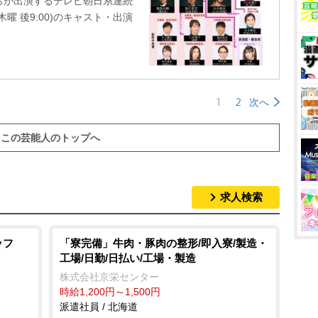
らが出演するテレビ朝日系連続
曜 後9:00)のキャスト・出演
1
2
次へ
この芸能人のトップへ
求人検索
ッフ
「寮完備」牛肉・豚肉の整形/即入寮/製造・
工場/日勤/日払い/工場・製造
株式会社京栄センター
時給1,200円～1,500円
派遣社員 / 北海道