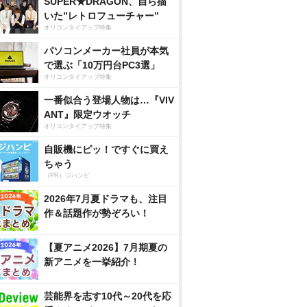
SUPER★DRAGON、自ら描
いた”レトロフューチャー”
オリコンタイアップ特集
パソコンメーカー社員が本気
で選ぶ「10万円台PC3選」
オリコンタイアップ特集
一番似合う登場人物は…『VIV
ANT』限定ウオッチ
オリコンタイアップ特集
自販機にピッ！ですぐに買え
ちゃう
（PR）ジハンピ
2026年7月夏ドラマも、注目
作＆話題作が勢ぞろい！
【夏アニメ2026】7月期夏の
新アニメを一挙紹介！
芸能界を志す10代～20代を応