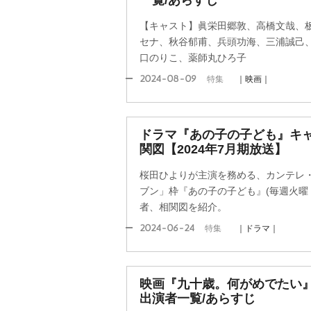
一覧/あらすじ
【キャスト】眞栄田郷敦、高橋文哉、
セナ、秋谷郁甫、兵頭功海、三浦誠己、
口のりこ、薬師丸ひろ子
2024-08-09
特集
｜映画｜
ドラマ『あの子の子ども』キ
関図【2024年7月期放送】
桜田ひよりが主演を務める、カンテレ
ブン」枠『あの子の子ども』(毎週火曜 後
者、相関図を紹介。
2024-06-24
特集
｜ドラマ｜
映画『九十歳。何がめでたい
出演者一覧/あらすじ