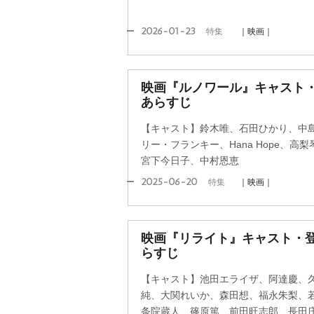
2026-01-23
特集
｜映画｜
映画『ルノワール』キャスト・
あらすじ
【キャスト】鈴木唯、石田ひかり、中
リー・フランキー、Hana Hope、
宮下今日子、中村恩恵
2025-06-20
特集
｜映画｜
映画『リライト』キャスト・登
らすじ
【キャスト】池田エライザ、阿達慶、
純、大関れいか、森田想、福永朱梨、
条院蔵人、篠原篤、前田旺志郎、長田庄