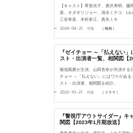
【キャスト】草笛光子、唐沢寿明、藤
菜、オダギリジョー、清水ミチコ、LiL
三谷幸喜、木村多江、真矢ミキ
2024-06-21
特集
｜映画｜
『ゼイチョー ～「払えない」
スト・出演者一覧、相関図【20
菊池風磨が主演、山田杏奈が共演する
チョー ～「払えない」にはワケがある～』
スト・出演者、相関図を紹介。
2023-10-21
特集
｜ドラマ｜
『警視庁アウトサイダー』キ
関図【2023年1月期放送】