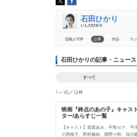
石田ひかり
いしだひかり
芸能人TOP
記事
作品
ラン
石田ひかりの記事・ニュース
すべて
1～10／12
件
映画『終点のあの子』キャス
ター/あらすじ一覧
【キャスト】當真あみ、中島セナ、平
小西桜子、野村麻純、陣野小和、深川