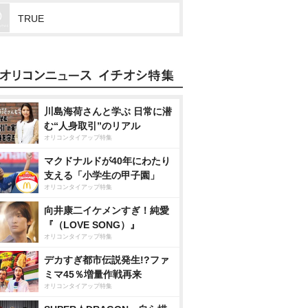
TRUE
川島海荷さんと学ぶ 日常に潜
む“人身取引”のリアル
オリコンタイアップ特集
マクドナルドが40年にわたり
支える「小学生の甲子園」
オリコンタイアップ特集
向井康二イケメンすぎ！純愛
『（LOVE SONG）』
オリコンタイアップ特集
デカすぎ都市伝説発生!?ファ
ミマ45％増量作戦再来
オリコンタイアップ特集