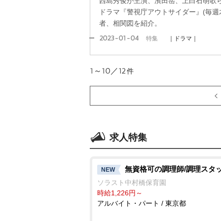
西島秀俊が主演、濱田岳、上白石萌歌
ドラマ『警視庁アウトサイダー』(毎週木
者、相関図を紹介。
2023-01-04
特集
｜ドラマ｜
1～10／12
件
求人特集
無資格可の調理師/調理スタ
NEW
ソラスト中村橋保育園
時給1,226円～
アルバイト・パート / 東京都