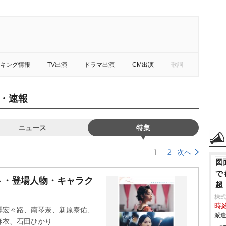
キング情報
TV出演
ドラマ出演
CM出演
歌詞
・速報
ニュース
特集
1
2
次へ
図
で
ト・登場人物・キャラク
超
株
時給
澤宏々路、南琴奈、新原泰佑、
派遣
麻衣、石田ひかり