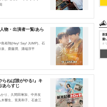
田
場人物・出演者一覧/あら
茶
違
Hey! Say! JUMP)、石
オ
来泉、齋藤潤、溝端淳平
やらねば誰がやる!』キ
/あらすじ
石あかり、久間田琳加、中井友
八木響生、筧美和子、石倉三