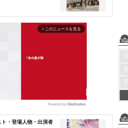
このニュースを見る
arrow_forward_ios
Powered by 
GliaStudios
M
スト・登場人物・出演者