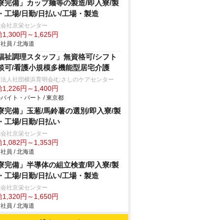
寮完備」カップ麺等の製造/即入寮/製
・工場/日勤/日払い/工場・製造
式会社京栄センター
1,300円～1,625円
社員 / 北海道
福祉調理スタッフ」無資格可/シフト
談可/看護小規模多機能型居宅介護
療法人社団横浜育明会/むさしのケアセンター
1,226円～1,400円
バイト・パート / 東京都
寮完備」玉葱/馬鈴薯の選別/即入寮/製
・工場/日勤/日払い
式会社京栄センター
1,082円～1,353円
社員 / 北海道
寮完備」半導体の組立検査/即入寮/製
・工場/日勤/日払い/工場・製造
式会社京栄センター
1,320円～1,650円
社員 / 北海道