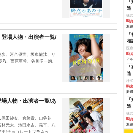
「
造
株
時給
派遣
「
登場人物・出演者一覧/
相
医
時給
島歩、河合優実、坂東龍汰、リ
アル
高梨琴乃、西原亜希、谷川昭一朗、
「
造
株
時給
派遣
「
場人物・出演者一覧/あ
造
株
久保田紗友、倉悠貴、山谷花
時給
派遣
若林元太、池田永吉、晃平、八
平(チョコレートプラネッ