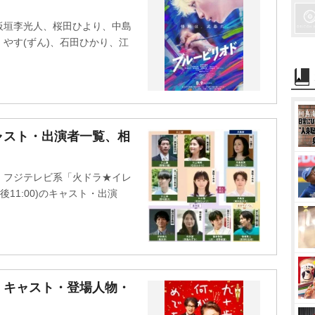
u
t
板垣李光人、桜田ひより、中島
e
やす(ずん)、石田ひかり、江
ャスト・出演者一覧、相
・フジテレビ系「火ドラ★イレ
11:00)のキャスト・出演
』キャスト・登場人物・