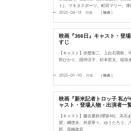
ト)、マキタスポーツ、町田マリー、津
2025-06-13
特集
｜映画｜
映画『366日』キャスト・登
すじ
【キャスト】赤楚衛二、上白石萌歌、中島裕翔(
田ひかり、国仲涼子、杉本哲太、稲垣
2025-01-10
特集
｜映画｜
映画『新米記者トロッ子 私が
ャスト・登場人物・出演者一覧
【キャスト】藤吉夏鈴(櫻坂46)、高
望、綱啓永、外原寧々、ゆうたろう、
郎、高嶋政宏