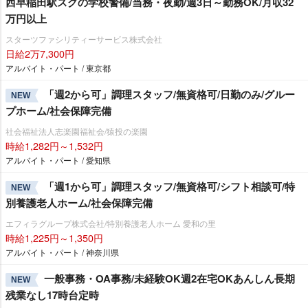
西早稲田駅スグの学校警備/当務・夜勤/週3日～勤務OK/月収32
万円以上
スターツファシリティーサービス株式会社
日給2万7,300円
アルバイト・パート / 東京都
「週2から可」調理スタッフ/無資格可/日勤のみ/グルー
NEW
プホーム/社会保障完備
社会福祉法人志楽園福祉会/猿投の楽園
時給1,282円～1,532円
アルバイト・パート / 愛知県
「週1から可」調理スタッフ/無資格可/シフト相談可/特
NEW
別養護老人ホーム/社会保障完備
エフィラグループ株式会社/特別養護老人ホーム 愛和の里
時給1,225円～1,350円
アルバイト・パート / 神奈川県
一般事務・OA事務/未経験OK週2在宅OKあんしん長期
NEW
残業なし17時台定時