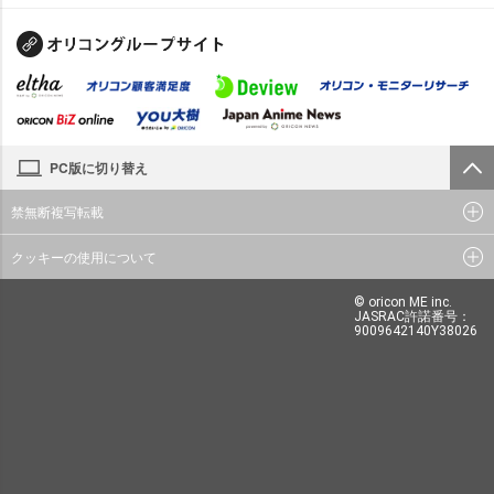
PC版に切り替え
禁無断複写転載
クッキーの使用について
© oricon ME inc.
JASRAC許諾番号：
9009642140Y38026