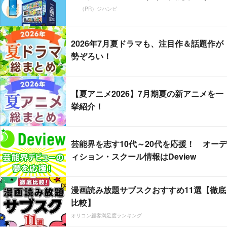
（PR）ジハンピ
2026年7月夏ドラマも、注目作＆話題作が
勢ぞろい！
【夏アニメ2026】7月期夏の新アニメを一
挙紹介！
芸能界を志す10代～20代を応援！ オーデ
ィション・スクール情報はDeview
漫画読み放題サブスクおすすめ11選【徹底
比較】
オリコン顧客満足度ランキング