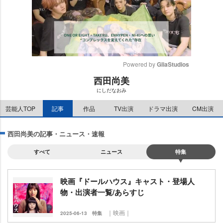
Powered by 
GliaStudios
西田尚美
M
にしだなおみ
u
t
芸能人TOP
記事
作品
TV出演
ドラマ出演
CM出演
e
西田尚美の記事・ニュース・速報
すべて
ニュース
特集
映画『ドールハウス』キャスト・登場人
物・出演者一覧/あらすじ
｜映画｜
2025-06-13
特集