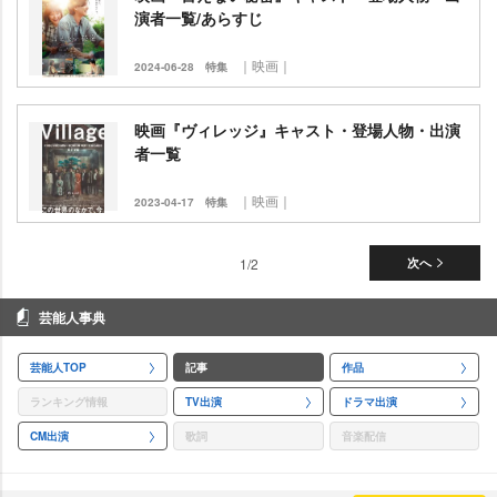
演者一覧/あらすじ
｜映画｜
2024-06-28
特集
映画『ヴィレッジ』キャスト・登場人物・出演
者一覧
｜映画｜
2023-04-17
特集
1/2
次へ
芸能人事典
芸能人TOP
記事
作品
ランキング情報
TV出演
ドラマ出演
CM出演
歌詞
音楽配信