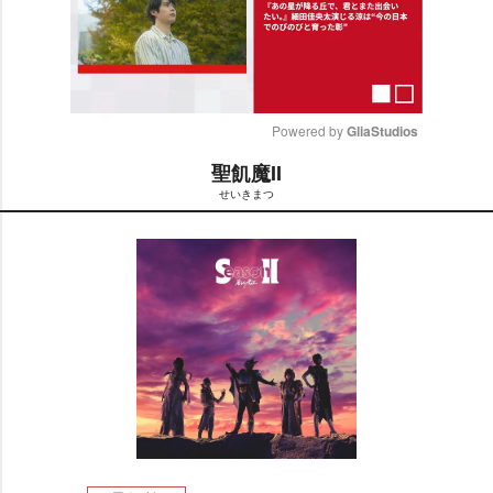
Powered by 
GliaStudios
聖飢魔II
M
せいきまつ
u
t
e