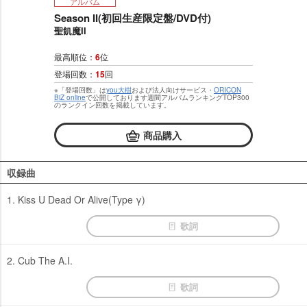
アルバム
Season II(初回生産限定盤/DVD付)
聖飢魔II
最高順位：
6
位
登場回数：
15
回
※「登場回数」は
you大樹
および法人向けサービス・
ORICON
BiZ online
で公開しております週間アルバムランキングTOP300
のランクイン回数を掲載しています。
商品購入
収録曲
1. Kiss U Dead Or Alive(Type γ)
歌詞
2. Cub The A.I.
歌詞