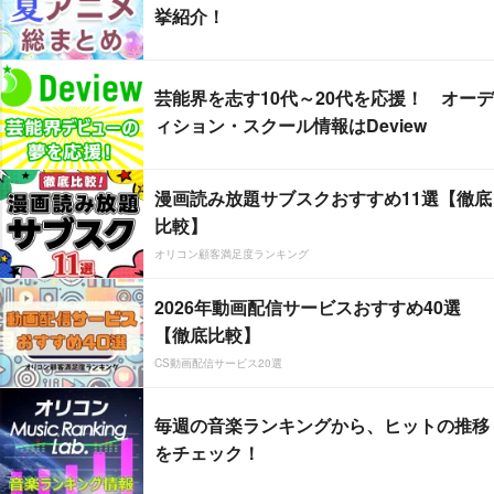
挙紹介！
芸能界を志す10代～20代を応援！ オーデ
ィション・スクール情報はDeview
漫画読み放題サブスクおすすめ11選【徹底
比較】
オリコン顧客満足度ランキング
2026年動画配信サービスおすすめ40選
【徹底比較】
CS動画配信サービス20選
毎週の音楽ランキングから、ヒットの推移
をチェック！