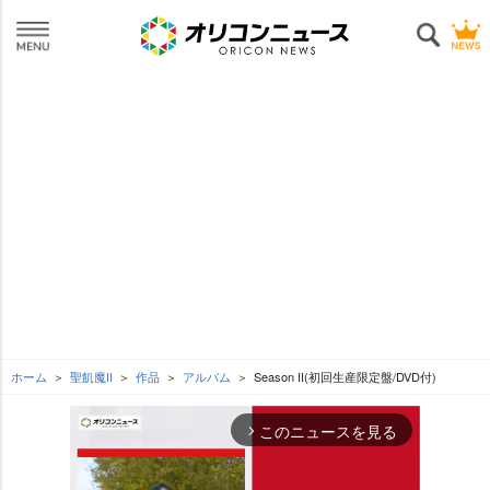
ホーム
聖飢魔II
作品
アルバム
Season II(初回生産限定盤/DVD付)
このニュースを見る
arrow_forward_ios